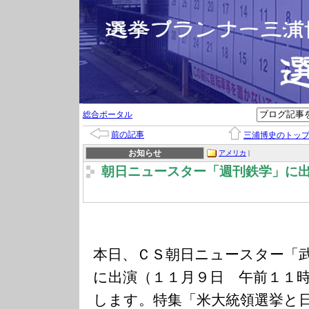
総合ポータル
前の記事
三浦博史のトッ
お知らせ
アメリカ
|
朝日ニュースター「週刊鉄学」に
本日、ＣＳ朝日ニュースター「
に出演（１１月９日 午前１１
します。特集「米大統領選挙と