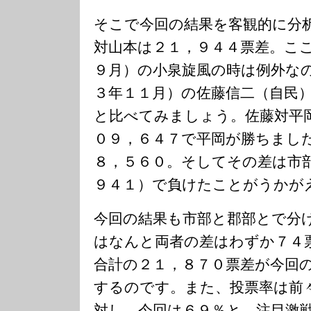
そこで今回の結果を客観的に分
対山本は２１，９４４票差。こ
９月）の小泉旋風の時は例外な
３年１１月）の佐藤信二（自民
と比べてみましょう。佐藤対平
０９，６４７で平岡が勝ちまし
８，５６０。そしてその差は市
９４１）で負けたことがうかが
今回の結果も市部と郡部とで分
はなんと両者の差はわずか７４
合計の２１，８７０票差が今回
するのです。また、投票率は前
対し、今回は６９％と、注目激