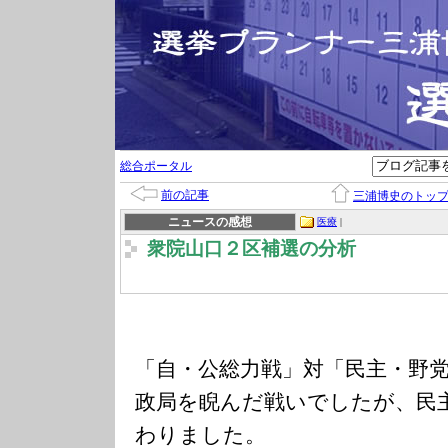
総合ポータル
前の記事
三浦博史のトッ
ニュースの感想
医療
|
衆院山口２区補選の分析
「自・公総力戦」対「民主・野
政局を睨んだ戦いでしたが、民
わりました。