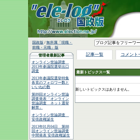
国政版
/
無所属「現職・
前職・元職」版
記事一覧
コメント
管理者最新記事
オンライン世論調査
2013年参議院選挙出口
調査
最新トピックス一覧
2013年参議院選挙特集
各党のフォロワー数と
いいねの数
新しいトピックスはありません。
第89回オンライン世論
調査発表「オンライン
世論調査 ネット選挙
解禁」
オンライン世論調査
安倍政権誕生
2013年01月04日 第88
回オンライン世論調査
中間発表 安倍政権誕生