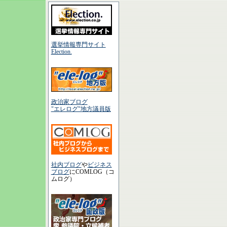
選挙情報専門サイト
Election.
政治家ブログ
"エレログ"地方議員版
社内ブログ
や
ビジネス
ブログ
にCOMLOG（コ
ムログ）