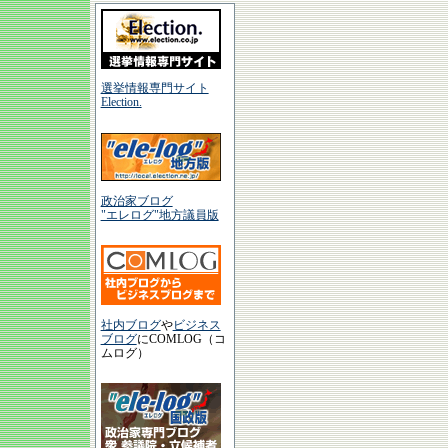
選挙情報専門サイト
Election.
政治家ブログ
"エレログ"地方議員版
社内ブログ
や
ビジネス
ブログ
にCOMLOG（コ
ムログ）