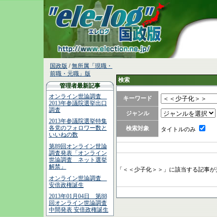
国政版
/
無所属「現職・
前職・元職」版
検索
管理者最新記事
オンライン世論調査
キーワード
2013年参議院選挙出口
調査
ジャンル
2013年参議院選挙特集
各党のフォロワー数と
検索対象
タイトルのみ
いいねの数
第89回オンライン世論
調査発表「オンライン
世論調査 ネット選挙
解禁」
「＜＜少子化＞＞」に該当する記事が
オンライン世論調査
安倍政権誕生
2013年01月04日 第88
回オンライン世論調査
中間発表 安倍政権誕生