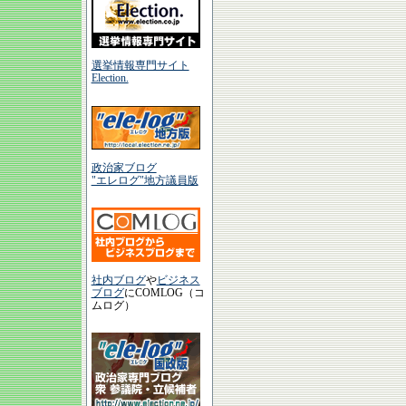
選挙情報専門サイト
Election.
政治家ブログ
"エレログ"地方議員版
社内ブログ
や
ビジネス
ブログ
にCOMLOG（コ
ムログ）