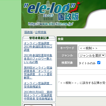
国政版
/
公明党版
管理者最新記事
検索
オンライン世論調査
2013年参議院選挙出口
キーワード
調査
ジャンル
2013年参議院選挙特集
各党のフォロワー数と
いいねの数
検索対象
タイトルのみ
第89回オンライン世論
調査発表「オンライン
世論調査 ネット選挙
解禁」
「＜＜税制＞＞」に該当する記事が見
オンライン世論調査
安倍政権誕生
2013年01月04日 第88
回オンライン世論調査
中間発表 安倍政権誕生