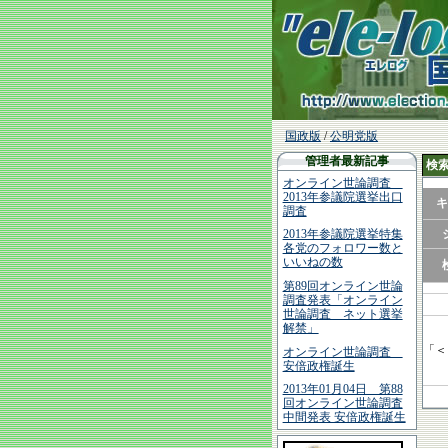
国政版
/
公明党版
管理者最新記事
検
オンライン世論調査
2013年参議院選挙出口
キ
調査
2013年参議院選挙特集
各党のフォロワー数と
いいねの数
第89回オンライン世論
調査発表「オンライン
世論調査 ネット選挙
解禁」
「＜
オンライン世論調査
安倍政権誕生
2013年01月04日 第88
回オンライン世論調査
中間発表 安倍政権誕生