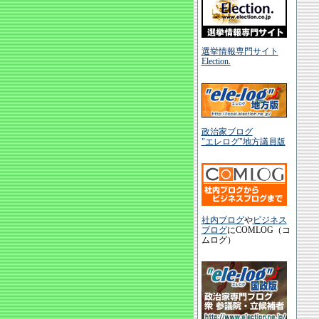
選挙情報専門サイト
Election.
政治家ブログ
"エレログ"地方議員版
社内ブログ
や
ビジネス
ブログ
にCOMLOG（コ
ムログ）