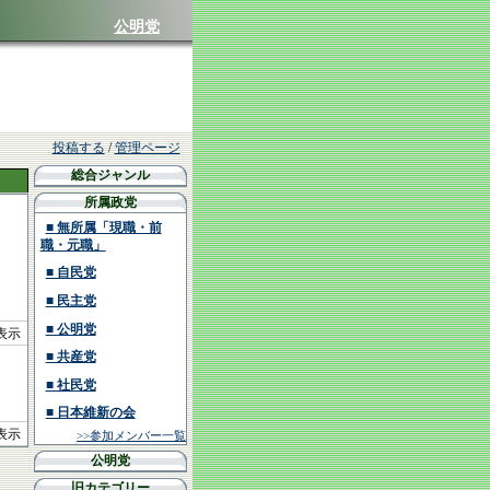
公明党
投稿する
/
管理ページ
総合ジャンル
所属政党
■ 無所属「現職・前
職・元職」
■ 自民党
■ 民主党
■ 公明党
を表示
■ 共産党
■ 社民党
■ 日本維新の会
を表示
>>参加メンバー一覧
公明党
旧カテゴリー