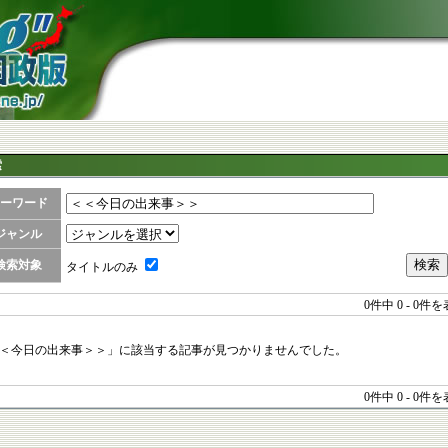
索
ーワード
ジャンル
検索対象
タイトルのみ
0件中
0 - 0件
＜今日の出来事＞＞」に該当する記事が見つかりませんでした。
0件中
0 - 0件