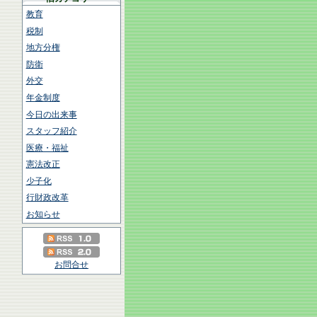
教育
税制
地方分権
防衛
外交
年金制度
今日の出来事
スタッフ紹介
医療・福祉
憲法改正
少子化
行財政改革
お知らせ
お問合せ