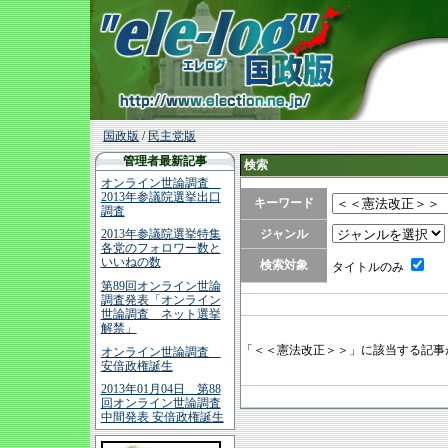
国政版
/
民主党版
管理者最新記事
検索
オンライン世論調査
2013年参議院選挙出口
キーワード
調査
ジャンル
2013年参議院選挙特集
各党のフォロワー数と
いいねの数
検索対象
タイトルのみ
第89回オンライン世論
調査発表「オンライン
世論調査 ネット選挙
解禁」
「＜＜憲法改正＞＞」に該当する記事
オンライン世論調査
安倍政権誕生
2013年01月04日 第88
回オンライン世論調査
中間発表 安倍政権誕生