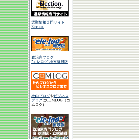
選挙情報専門サイト
Election.
政治家ブログ
"エレログ"地方議員版
社内ブログ
や
ビジネス
ブログ
にCOMLOG（コ
ムログ）