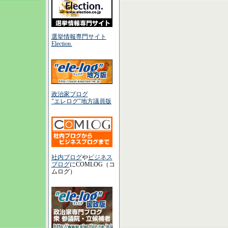
選挙情報専門サイト
Election.
政治家ブログ
"エレログ"地方議員版
社内ブログ
や
ビジネス
ブログ
にCOMLOG（コ
ムログ）