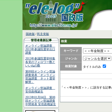
国政版
/
民主党版
管理者最新記事
検索
オンライン世論調査
2013年参議院選挙出口
キーワード
調査
ジャンル
2013年参議院選挙特集
各党のフォロワー数と
いいねの数
検索対象
タイトルのみ
第89回オンライン世論
調査発表「オンライン
世論調査 ネット選挙
解禁」
「＜＜年金制度＞＞」に該当する記事
オンライン世論調査
安倍政権誕生
2013年01月04日 第88
回オンライン世論調査
中間発表 安倍政権誕生