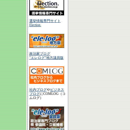
選挙情報専門サイト
Election.
政治家ブログ
"エレログ"地方議員版
社内ブログ
や
ビジネス
ブログ
にCOMLOG（コ
ムログ）