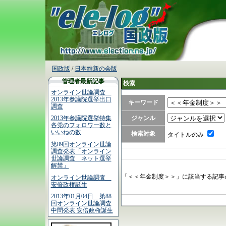
国政版
/
日本維新の会版
管理者最新記事
検索
オンライン世論調査
2013年参議院選挙出口
キーワード
調査
ジャンル
2013年参議院選挙特集
各党のフォロワー数と
いいねの数
検索対象
タイトルのみ
第89回オンライン世論
調査発表「オンライン
世論調査 ネット選挙
解禁」
「＜＜年金制度＞＞」に該当する記事
オンライン世論調査
安倍政権誕生
2013年01月04日 第88
回オンライン世論調査
中間発表 安倍政権誕生