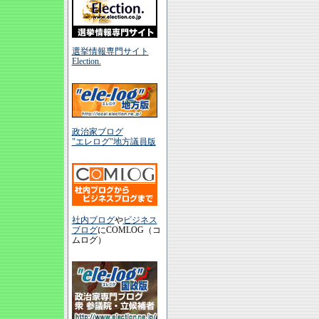
選挙情報専門サイト
Election.
政治家ブログ
"エレログ"地方議員版
社内ブログ
や
ビジネス
ブログ
にCOMLOG（コ
ムログ）