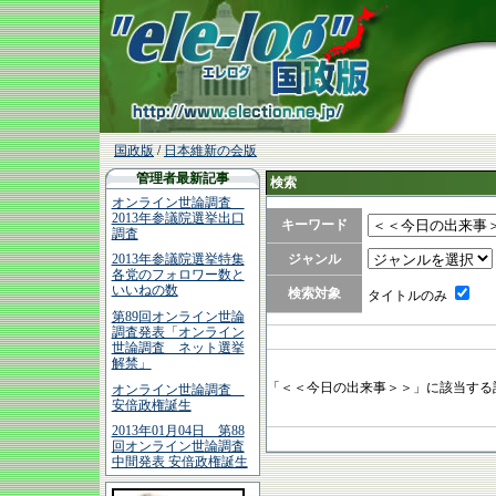
国政版
/
日本維新の会版
管理者最新記事
検索
オンライン世論調査
2013年参議院選挙出口
キーワード
調査
ジャンル
2013年参議院選挙特集
各党のフォロワー数と
いいねの数
検索対象
タイトルのみ
第89回オンライン世論
調査発表「オンライン
世論調査 ネット選挙
解禁」
「＜＜今日の出来事＞＞」に該当する
オンライン世論調査
安倍政権誕生
2013年01月04日 第88
回オンライン世論調査
中間発表 安倍政権誕生