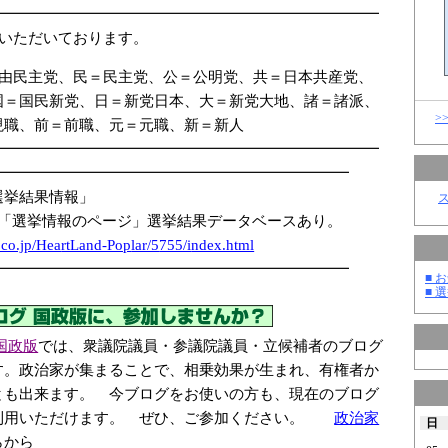
━━━━━━━━━━━━━━━━━━━━━━━━━━
ていただいております。
自由民主党、民＝民主党、公＝公明党、共＝日本共産党、
国＝国民新党、日＝新党日本、大＝新党大地、諸＝諸派、
>
現職、前＝前職、元＝元職、新＝新人
━━━━━━━━━━━━━━━━━━━━━━━━━━
━━━━━━━━━━━━━━━━━━━━━━━━
選挙結果情報」
 「選挙情報のページ」選挙結果データベースあり。
.co.jp/Hea
rtLand-Pop
lar/5
755/i
ndex.html
━━━━━━━━━━━━━━━━━━━━━━━━
■ お
■ 選
国政版
では、衆議院議員・参議院議員・立候補者のブログ
す。政治家が集まることで、相乗効果が生まれ、有権者か
とも出来ます。 今ブログをお使いの方も、現在のブログ
利用いただけます。 ぜひ、ご参加ください。
政治家
日
らから