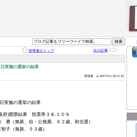
次の記事
管理者のトップ
９日実施の選挙の結果
管理者
at 2007/9/11 09:31:45
９日実施の選挙の結果
阪府)開票結果 投票率３８.１０％
口 勇（無新、自・公推薦、６２歳、初当選）
智子（無新、５３歳）