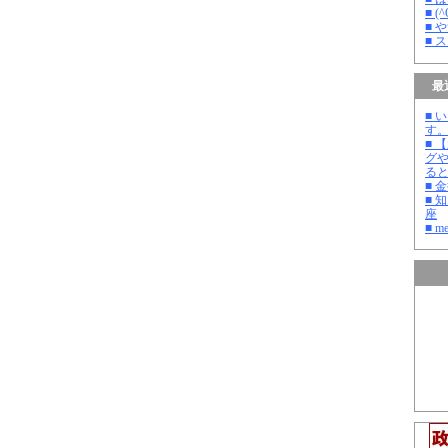
■ 
■ 
■ 
最
■ 
す
■ 
グ
る
■ 
■ 
座
■ m