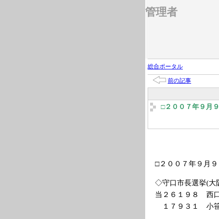
管理者
総合ポータル
前の記事
□２００７年９月
□２００７年９月
◇守口市長選挙(大
当２６１９８ 西
１７９３１ 小笹