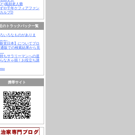
(^O^)風顛老人爺
やずや千年ケフィアファン
スカルプD
近のトラックバック一覧
いろいろなものがありま
。。。
【新党日本】についてブロ
や通販での検索結果から見
と…
金持ちサラリーマンへの道
知らなきゃ損！お役立ち講
emo
携帯サイト