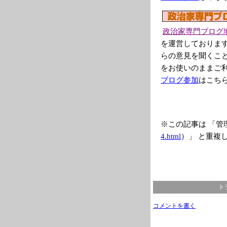
政治家専門ブログ
を運営しておりま
らの意見を聞くこ
をお使いのままご
ブログ参加
はこち
※この記事は 「管
4.html
）」 と重複
ト
コメントを書く