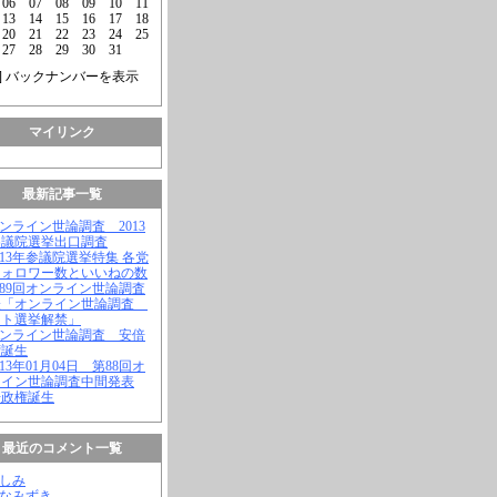
06
07
08
09
10
11
13
14
15
16
17
18
20
21
22
23
24
25
27
28
29
30
31
] バックナンバーを表示
マイリンク
最新記事一覧
オンライン世論調査 2013
参議院選挙出口調査
2013年参議院選挙特集 各党
フォロワー数といいねの数
第89回オンライン世論調査
表「オンライン世論調査
ット選挙解禁」
オンライン世論調査 安倍
権誕生
2013年01月04日 第88回オ
ライン世論調査中間発表
倍政権誕生
最近のコメント一覧
よしみ
はなみずき