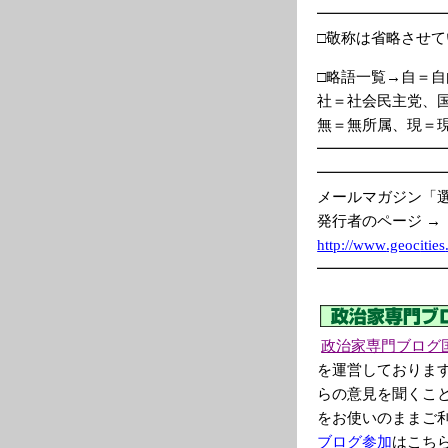
━━━━━━━━
□敬称は省略させ
□略語一覧→自＝
社＝社会民主党、
無＝無所属、現＝
━━━━━━━━
━━━━━━━━
メールマガジン「
発行者のページ →
http://www
.geoc
ities
━━━━━━━━
政治家専門ブログ
を運営しておりま
らの意見を聞くこ
をお使いのままご
ブログ参加
はこち