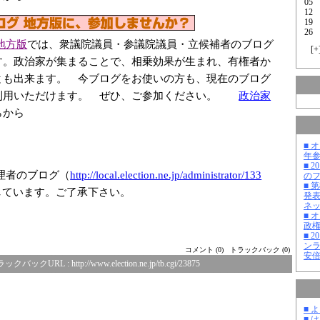
05
12
19
26
地方版
では、衆議院議員・参議院議員・立候補者のブログ
[
+
す。政治家が集まることで、相乗効果が生まれ、有権者か
とも出来ます。 今ブログをお使いの方も、現在のブログ
利用いただけます。 ぜひ、ご参加ください。
政治家
らから
■ 
年
■ 
理者のブログ（
http://local.el
ection.ne.jp/ad
ministrator/133
の
■ 
しています。ご了承下さい。
発
ネ
■ 
政
■ 
ン
コメント (0)
トラックバック (0)
安
ラックバックURL :
http://www.election.ne.jp/tb.cgi/23875
■ 
■ 