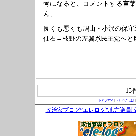
骨になると、コメントする言葉
ん。
良くも悪くも鳩山・小沢の保守
仙石→枝野の左翼系民主党へと
13
【
エレログTOP
|
エレログとは
政治家ブログ”エレログ”地方議員