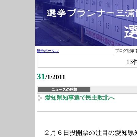
総合ポータル
13
31
/1/2011
ニュースの感想
愛知県知事選で民主敗北へ
２月６日投開票の注目の愛知県