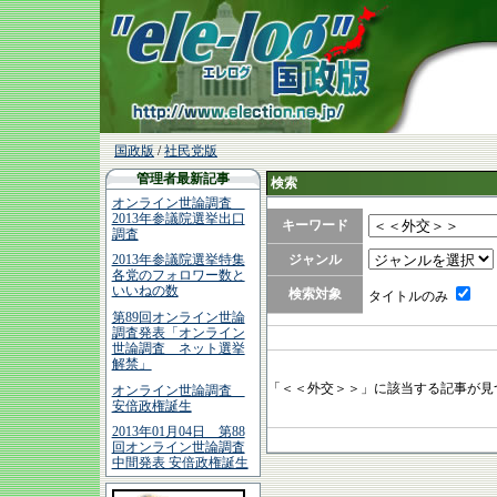
国政版
/
社民党版
管理者最新記事
検索
オンライン世論調査
2013年参議院選挙出口
キーワード
調査
ジャンル
2013年参議院選挙特集
各党のフォロワー数と
いいねの数
検索対象
タイトルのみ
第89回オンライン世論
調査発表「オンライン
世論調査 ネット選挙
解禁」
「＜＜外交＞＞」に該当する記事が見
オンライン世論調査
安倍政権誕生
2013年01月04日 第88
回オンライン世論調査
中間発表 安倍政権誕生