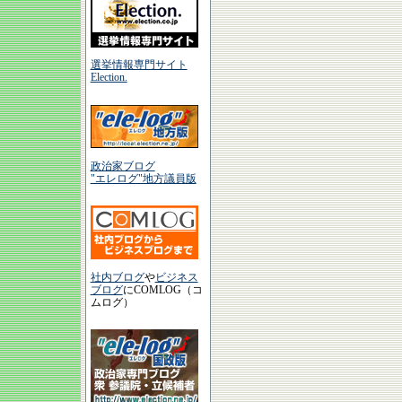
選挙情報専門サイト
Election.
政治家ブログ
"エレログ"地方議員版
社内ブログ
や
ビジネス
ブログ
にCOMLOG（コ
ムログ）