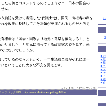
きしたら何とコメントするのでしょうか？ 日本の国会の
ません。
いう負託を受けて当選した“代議士”は、国民・有権者の声を
>
それを政策に反映してこそ本領が発揮されるものだと考え
た有権者は「国会・国政より地元・選挙を優先しろ！」と
わかりました」と地元に帰ってくる政治家の姿を見て、呆
のではないでしょうか。
■ お
属しているのならともかく、一年生議員全員がそれに誰一
■ 活
■ 
ないということに大きな不安を覚えます。
■ 
■ 
■ そ
■ 
■ 選
■ 
コメント (0)
トラックバック (0)
ラックバックURL :
http://www.election.ne.jp/tb.cgi/80652