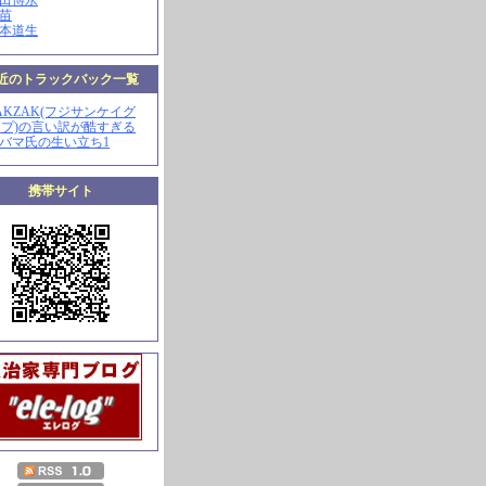
山田博永
田苗
河本道生
近のトラックバック一覧
ZAKZAK(フジサンケイグ
プ)の言い訳が酷すぎる
オバマ氏の生い立ち1
携帯サイト