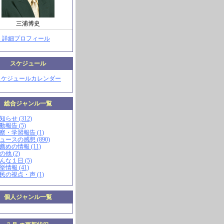
三浦博史
> 詳細プロフィール
スケジュール
スケジュールカレンダー
総合ジャンル一覧
知らせ (312)
動報告 (5)
視察・学習報告 (1)
ニュースの感想 (890)
お薦めの情報 (11)
の他 (2)
こんな１日 (5)
挙情報 (41)
市民の視点・声 (1)
個人ジャンル一覧