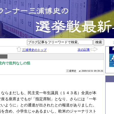
次の記事
三浦博史のトップ
党内で批判なしの怪
三浦博史
at 2009/10/31 09:39:26
」ならまだしも、民主党一年生議員（１４３名）全員が本
で座る座席までもが「指定席制」となり、さらには「一年
ないように」との通達が出されたとの報道がありました。
請を含め、小学生じゃあるまいし、欧米のジャーナリスト