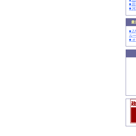
■ 
■ 
■ 
最
■ 
ルー
■ 