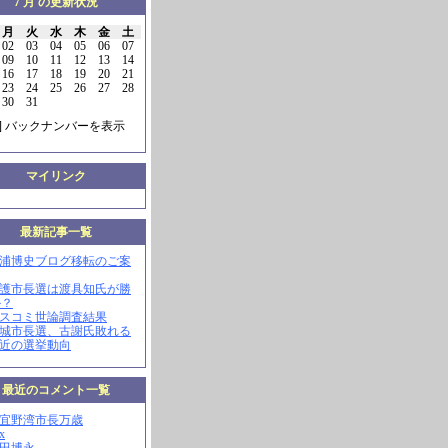
7 月 の更新状況
月
火
水
木
金
土
02
03
04
05
06
07
09
10
11
12
13
14
16
17
18
19
20
21
23
24
25
26
27
28
30
31
] バックナンバーを表示
マイリンク
最新記事一覧
三浦博史ブログ移転のご案
名護市長選は渡具知氏が勝
か？
マスコミ世論調査結果
南城市長選、古謝氏敗れる
最近の選挙動向
最近のコメント一覧
現宜野湾市長万歳
x