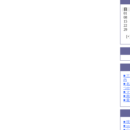
日
01
08
15
22
29
[
+
■ 
内
■ 
つ
■ 
■ 
■ 
■ 
■ xx