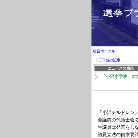
総合ポータル
前の記事
ニュースの感想
「小沢小学校」に
「小沢チルドレン
会議前の代議士会
生議員は発言をし
議員立法の自粛要