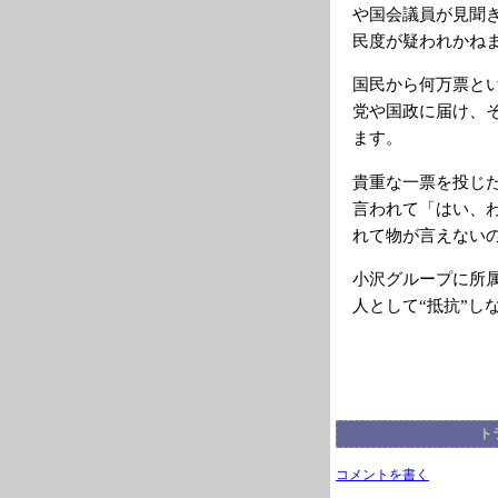
や国会議員が見聞
民度が疑われかね
国民から何万票と
党や国政に届け、
ます。
貴重な一票を投じ
言われて「はい、
れて物が言えない
小沢グループに所
人として“抵抗”し
ト
コメントを書く