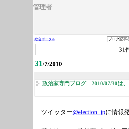
管理者
総合ポータル
31
31
/7/2010
政治家専門ブログ 2010/07/30
ツイッター
@election_jp
に情報