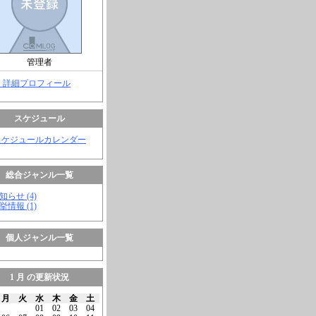
管理者
> 詳細プロフィール
スケジュール
スケジュールカレンダー
総合ジャンル一覧
知らせ (4)
挙情報 (1)
個人ジャンル一覧
1 月 の更新状況
月
火
水
木
金
土
01
02
03
04