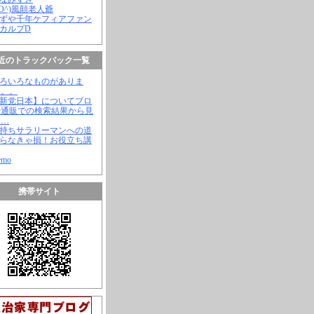
(^O^)風顛老人爺
やずや千年ケフィアファン
スカルプD
近のトラックバック一覧
いろいろなものがありま
。。。
【新党日本】についてブロ
や通販での検索結果から見
と…
金持ちサラリーマンへの道
知らなきゃ損！お役立ち講
emo
携帯サイト