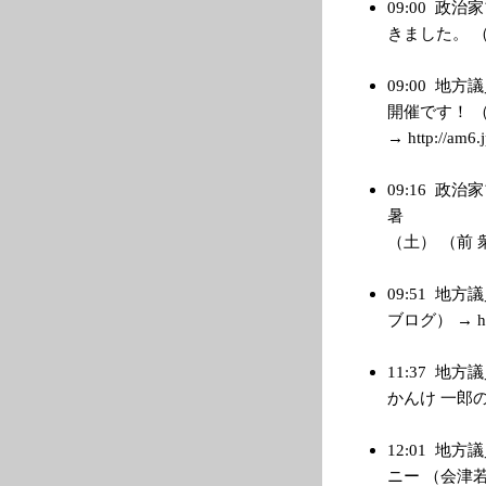
09:00
政治家
きました。 （管理
09:00
地方議
開催です！ （
→ http://am6.j
09:16
政治家
暑
（土） （前 衆議
09:51
地方議
ブログ） → http
11:37
地方議
かんけ 一郎のブロ
12:01
地方議
ニー （会津若松