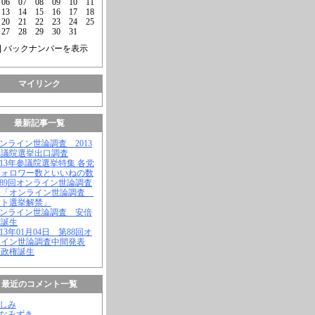
06
07
08
09
10
11
13
14
15
16
17
18
20
21
22
23
24
25
27
28
29
30
31
] バックナンバーを表示
マイリンク
最新記事一覧
オンライン世論調査 2013
参議院選挙出口調査
2013年参議院選挙特集 各党
フォロワー数といいねの数
第89回オンライン世論調査
表「オンライン世論調査
ット選挙解禁」
オンライン世論調査 安倍
権誕生
2013年01月04日 第88回オ
ライン世論調査中間発表
倍政権誕生
最近のコメント一覧
よしみ
はなみずき