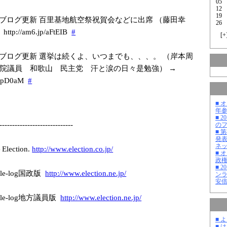
05
12
19
ブログ更新 百里基地航空祭祝賀会などに出席 （藤田幸
26
tp://am6.jp/a
FtEIB
#
[
+
ブログ更新 選挙は続くよ、いつまでも、、、。 （岸本周
衆議院議員 和歌山 民主党 汗と涙の日々是勉強） →
b
pD0aM
#
■ 
年
■ 
-------------
---------------
-
の
■ 
発
ネ
ction.
http://www.elec
tion.co.jp/
■ 
政
■ 
e-log国政版
http://www.elec
tion.ne.jp/
ン
安
le-log地方議員版
http://www.elec
tion.ne.jp/
■ 
■ 