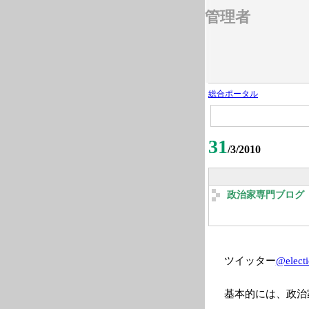
管理者
総合ポータル
31
/3/2010
政治家専門ブログ 2
ツイッター
@elect
基本的には、政治