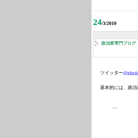
24
/3/2010
政治家専門ブログ 2
ツイッター
@elect
基本的には、政治
…