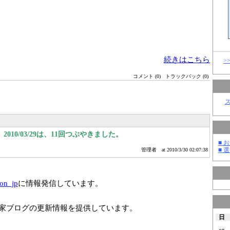
続きはこちら
>
コメント (0)
トラックバック (0)
010/03/29は、11回つぶやきました。
■ お
■ 選
管理者
at 2010/3/30 02:07:38
ion_jp
に情報発信しています。
家ブログの更新情報を提供しています。
日