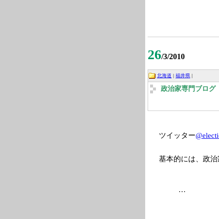
26
/3/2010
北海道
|
福井県
|
政治家専門ブログ 2
ツイッター
@elect
基本的には、政治
…