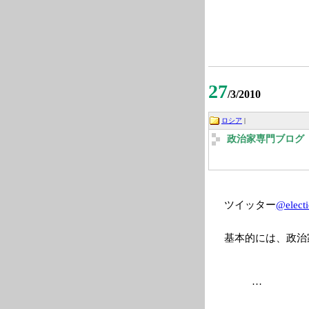
27
/3/2010
ロシア
|
政治家専門ブログ 2
ツイッター
@elect
基本的には、政治
…