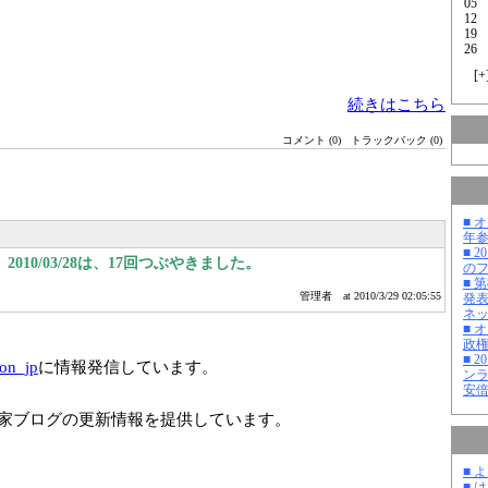
05
12
19
26
[
+
続きはこちら
コメント (0)
トラックバック (0)
■ 
年
■ 
010/03/28は、17回つぶやきました。
の
■ 
管理者
at 2010/3/29 02:05:55
発
ネ
■ 
政
■ 
ion_jp
に情報発信しています。
ン
安
家ブログの更新情報を提供しています。
■ 
■ 