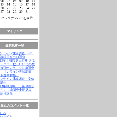
06
07
08
09
10
11
13
14
15
16
17
18
20
21
22
23
24
25
27
28
29
30
31
] バックナンバーを表示
マイリンク
最新記事一覧
オンライン世論調査 2013
参議院選挙出口調査
2013年参議院選挙特集 各党
フォロワー数といいねの数
第89回オンライン世論調査
表「オンライン世論調査
ット選挙解禁」
オンライン世論調査 安倍
権誕生
2013年01月04日 第88回オ
ライン世論調査中間発表
倍政権誕生
最近のコメント一覧
よしみ
はなみずき