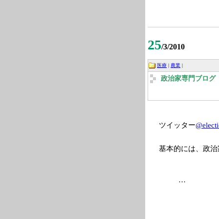
25
/3/2010
医療
|
農業
|
政治家専門ブログ 2
ツイッター
@elect
基本的には、政治
…