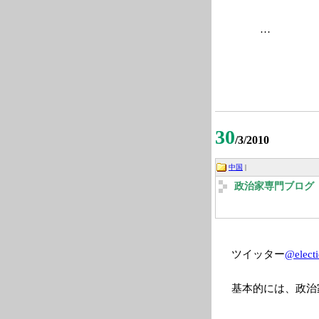
…
30
/3/2010
中国
|
政治家専門ブログ 2
ツイッター
@elect
基本的には、政治