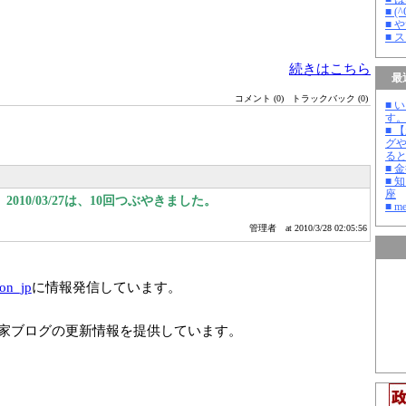
■ 
■ 
■ 
続きはこちら
最
コメント (0)
トラックバック (0)
■ 
す
■ 
グ
る
■ 
■ 
座
010/03/27は、10回つぶやきました。
■ m
管理者
at 2010/3/28 02:05:56
ion_jp
に情報発信しています。
家ブログの更新情報を提供しています。