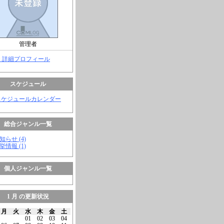
管理者
> 詳細プロフィール
スケジュール
スケジュールカレンダー
総合ジャンル一覧
知らせ (4)
挙情報 (1)
個人ジャンル一覧
1 月 の更新状況
月
火
水
木
金
土
01
02
03
04