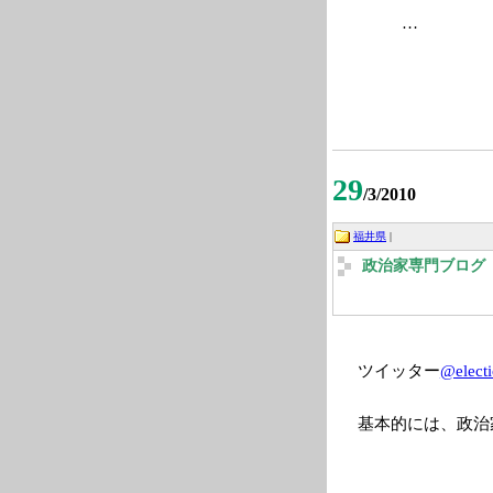
…
29
/3/2010
福井県
|
政治家専門ブログ 2
ツイッター
@elect
基本的には、政治
…