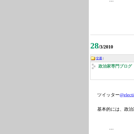
28
/3/2010
交通
|
政治家専門ブログ 2
ツイッター
@elect
基本的には、政治
…