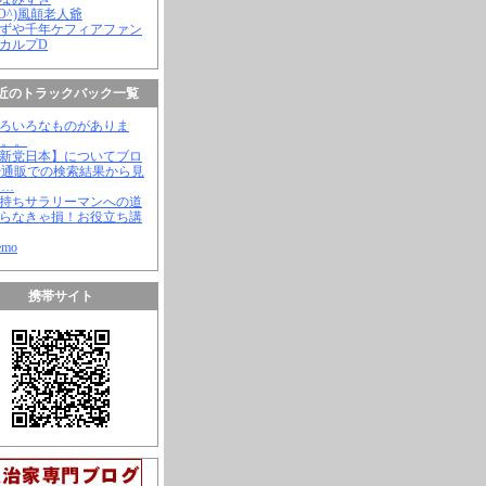
(^O^)風顛老人爺
やずや千年ケフィアファン
スカルプD
近のトラックバック一覧
いろいろなものがありま
。。。
【新党日本】についてブロ
や通販での検索結果から見
と…
金持ちサラリーマンへの道
知らなきゃ損！お役立ち講
emo
携帯サイト