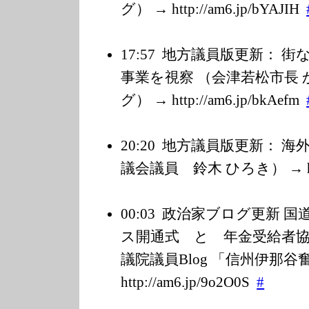
グ） → http://am6.jp/b
YAJIH
17:57
地方議員版更新： 街
事業を視察 （会津若松市長 
グ） → http://am6.jp/b
kAefm
20:20
地方議員版更新： 海
議会議員 鈴木 ひろき） → http:
00:03
政治家ブログ更新 国
ス開通式 と 年金受給者協
議院議員Blog 「信州伊那谷
http://am6.jp/9
o2O0S
#