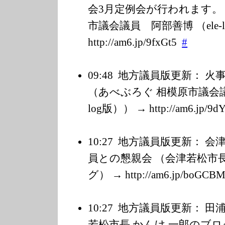
会3月定例会が行われます。
市議会議員 阿部善博 （ele-l
http://am6.jp/9
fxGt5
#
09:48
地方議員版更新： 火
（あべぶろぐ 相模原市議会議員
log版）） → http://am6.jp/9
d
10:27
地方議員版更新： 会
員との懇親会 （会津若松市長
グ） → http://am6.jp/b
oGCB
10:27
地方議員版更新： 田
若松市長 かんけ 一郎のブログ） → 