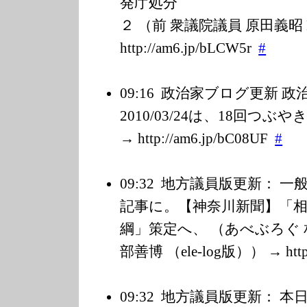
発庁処分 3月
２ （前 衆議院議員 原田義昭 B
http://am6.jp/b
LCW5r
#
09:16
政治家ブログ更新 
2010/03/24は、18回つ
→ http://am6.jp/b
C08UF
#
09:32
地方議員版更新： 一
記事に。【神奈川新聞】「
綱」策定へ、 （あべぶろぐ
部善博 （ele-log版）） → http:/
09:32
地方議員版更新： 本日