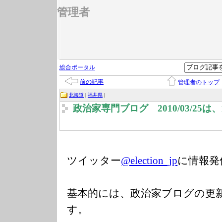
管理者
総合ポータル
前の記事
管理者のトップ
北海道
|
福井県
|
政治家専門ブログ 2010/03/25
ツイッター
@election_jp
に情報発
基本的には、政治家ブログの更
す。