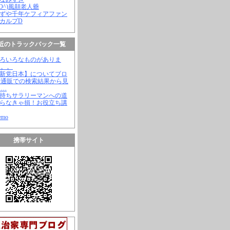
(^O^)風顛老人爺
やずや千年ケフィアファン
スカルプD
近のトラックバック一覧
いろいろなものがありま
。。。
【新党日本】についてブロ
や通販での検索結果から見
と…
金持ちサラリーマンへの道
知らなきゃ損！お役立ち講
emo
携帯サイト