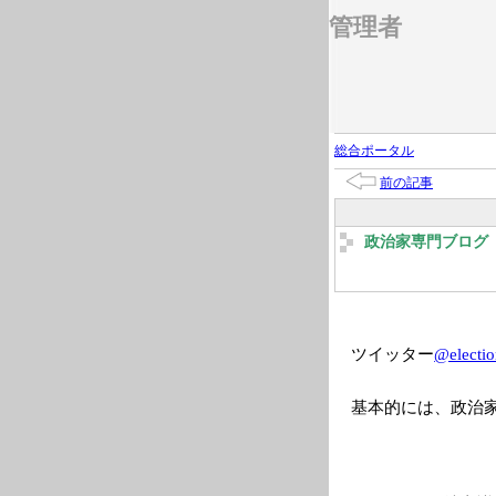
管理者
総合ポータル
前の記事
政治家専門ブログ 2
ツイッター
@electio
基本的には、政治