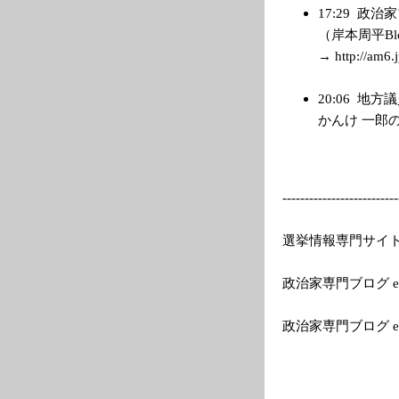
17:29
政治家
（岸本周平B
→ http://am6.j
20:06
地方議
かんけ 一郎のブロ
---------
---------------
--
選挙情報専門サイトEle
政治家専門ブログ el
政治家専門ブログ e