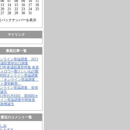
06
07
08
09
10
11
13
14
15
16
17
18
20
21
22
23
24
25
27
28
29
30
31
] バックナンバーを表示
マイリンク
最新記事一覧
オンライン世論調査 2013
参議院選挙出口調査
2013年参議院選挙特集 各党
フォロワー数といいねの数
第89回オンライン世論調査
表「オンライン世論調査
ット選挙解禁」
オンライン世論調査 安倍
権誕生
2013年01月04日 第88回オ
ライン世論調査中間発表
倍政権誕生
最近のコメント一覧
よしみ
はなみずき