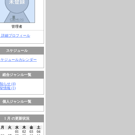
管理者
> 詳細プロフィール
スケジュール
スケジュールカレンダー
総合ジャンル一覧
知らせ (4)
挙情報 (1)
個人ジャンル一覧
1 月 の更新状況
月
火
水
木
金
土
01
02
03
04