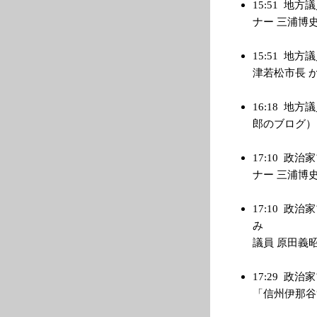
15:51
地方議
ナー 三浦博史の選
15:51
地方議
津若松市長 かんけ
16:18
地方議
郎のブログ） → h
17:10
政治家
ナー 三浦博史の選
17:10
政治家
み ５
議員 原田義昭 Bl
17:29
政治家
「信州伊那谷奮戦記