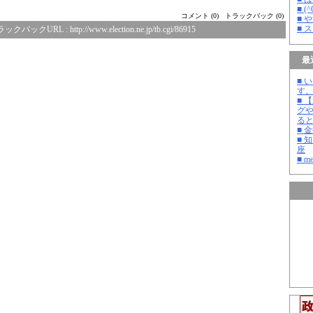
■ 
コメント (0)
トラックバック (0)
■ 
■ 
ラックバックURL :
http://www.election.ne.jp/tb.cgi/86915
最
■ 
す
■ 
グ
る
■ 
■ 
座
■ m