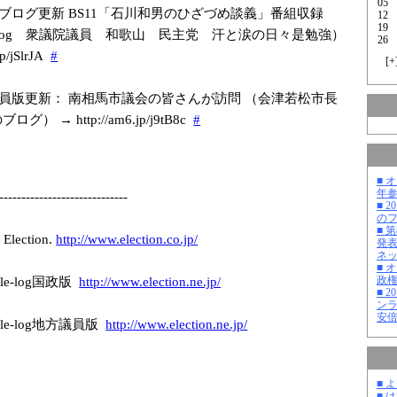
05
ブログ更新 BS11「石川和男のひざづめ談義」番組収録
12
19
log 衆議院議員 和歌山 民主党 汗と涙の日々是勉強）
26
p/j
SlrJA
#
[
+
員版更新： 南相馬市議会の皆さんが訪問 （会津若松市長
グ） → http://am6.jp/j
9tB8c
#
■ 
年
-------------
---------------
-
■ 
の
■ 
ction.
http://www.elec
tion.co.jp/
発
ネ
■ 
政
e-log国政版
http://www.elec
tion.ne.jp/
■ 
ン
安
le-log地方議員版
http://www.elec
tion.ne.jp/
■ 
■ 