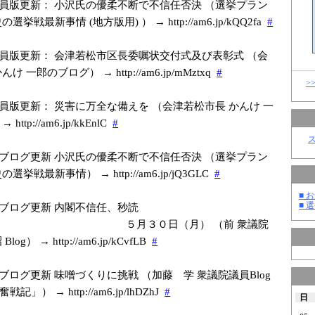
員版更新： 小沢氏の優柔不断で不信任否決 （選挙プラン
挙戦最新事情 (地方版用) ） → http://am6.jp/k
QQ2fa
#
員版更新： 会津若松市区長委嘱状交付式及び表彰式 （会
 一郎のブログ） → http://am6.jp/m
Mztxq
#
>
員版更新： 災害に万全な備えを （会津若松市長 かんけ 一
ttp://am6.jp/k
kEnlC
#
ブログ更新 小沢氏の優柔不断で不信任否決 （選挙プラン
挙戦最新事情） → http://am6.jp/j
Q3GLC
#
■ お
■ 選
ブログ更新 内閣不信任、秒読
月３０日（月） （前 衆議院
og） → http://am6.jp/k
CvfLB
#
ブログ更新 味噌づくりに挑戦 （加藤 学 衆議院議員Blog
」） → http://am6.jp/l
hDZhJ
#
日