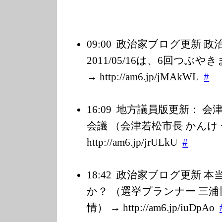
09:00
政治家ブログ更新 
2011/05/16は、6回つぶ
→ http://am6.jp/j
MAkWL
#
16:09
地方議員版更新： 会
会議 （会津若松市長 かんけ
http://am6.jp/j
rULkU
#
18:42
政治家ブログ更新 本
か？ （選挙プランナー 三
情） → http://am6.jp/i
uDpAo