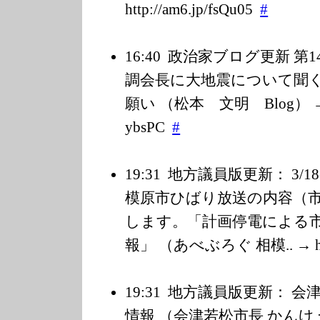
http://am6.jp/f
sQu05
#
16:40
政治家ブログ更新 第
調会長に大地震について聞
願い （松本 文明 Blog） → htt
ybsPC
#
19:31
地方議員版更新： 3/1
模原市ひばり放送の内容（
します。「計画停電による
報」 （あべぶろぐ 相模.. → http:
19:31
地方議員版更新： 会
情報 （会津若松市長 かんけ