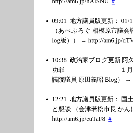
http://am6.jp/h
AISNU
#
09:01
地方議員版更新： 01
（あべぶろぐ 相模原市議会議員
log版）） → http://am6.jp/d
T
10:38
政治家ブログ更新 阿
功罪 １月１８日（
議院議員 原田義昭 Blog） → http
12:21
地方議員版更新： 国
と懇談 （会津若松市長 かん
http://am6.jp/e
uTaF8
#