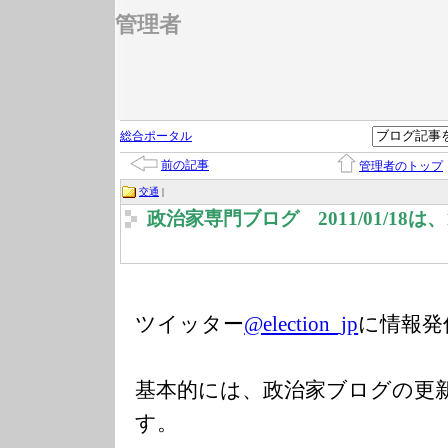
管理者
総合ポータル
前の記事
管理者のトップ
交通
|
政治家専門ブログ 2011/01/18
ツイッター
@election_jp
に情報発
基本的には、政治家ブログの更
す。