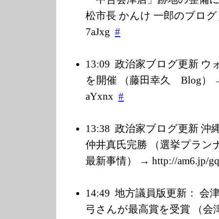
松市長 かんけ 一郎のブログ） → ht
7aJxg
#
13:09
政治家ブログ更新 ウ
を開催 （藤田幸久 Blog） → htt
aYxnx
#
13:38
政治家ブログ更新 沖
仲井真氏完勝 （選挙プラン
最新事情） → http://am6.jp/g
q
14:49
地方議員版更新： 会
弓さんが最高賞を受賞 （会津