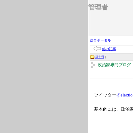
管理者
総合ポータル
前の記事
福井県
|
政治家専門ブログ 2
ツイッター
@electio
基本的には、政治