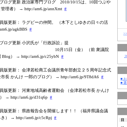
ブログ更新 政治家専門ブログ 2010/10/15は、10回つぶや
者） → http://am6.jp/a
nnXmt
#
員版更新： ラグビーの仲間。 （木下としゆきの日々の活
am6.jp/a
gkBBS
#
>
ブログ更新 小沢氏が「行政訴訟」提
0月15日（金） （前 衆議院
og） → http://am6.jp/c
25ybN
#
員版更新： 会津若松商工会議所青年部創立２５周年記念式
長 かんけ 一郎のブログ） → http://am6.jp/9
T8dA6
#
■ お
■ 選
員版更新： 河東地域高齢者運動会 （会津若松市長 かんけ
http://am6.jp/d
31q6p
#
員版更新： 県政報告会を開催します！！ （福井県議会議
→ http://am6.jp/c
5cRpj
#
日