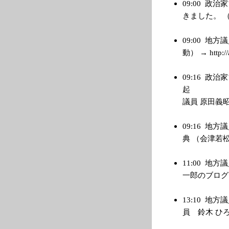
09:00
政治家
きました。 （管理
09:00
地方議
動） → http://
09:16
政治家
起 1
議員 原田義昭 Bl
09:16
地方議
典 （会津若松市
11:00
地方議
一郎のブログ） → 
13:10
地方議
員 鈴木 ひろき） 