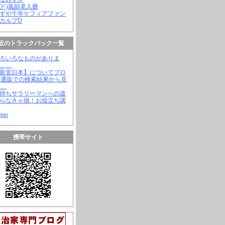
(^O^)風顛老人爺
やずや千年ケフィアファン
スカルプD
近のトラックバック一覧
いろいろなものがありま
。。。
【新党日本】についてブロ
や通販での検索結果から見
と…
金持ちサラリーマンへの道
知らなきゃ損！お役立ち講
emo
携帯サイト