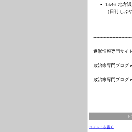
13:46
地方議
（日刊 しぶや た
---------
---------------
--
選挙情報専門サイトEle
政治家専門ブログ el
政治家専門ブログ e
ト
コメントを書く