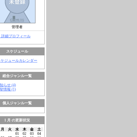
管理者
> 詳細プロフィール
スケジュール
スケジュールカレンダー
総合ジャンル一覧
知らせ (4)
挙情報 (1)
個人ジャンル一覧
1 月 の更新状況
月
火
水
木
金
土
01
02
03
04