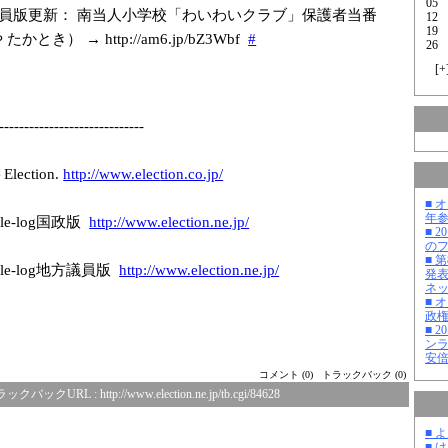
05
員版更新： 南当人小学校「わいわいクラブ」保護者当番
12
19
かとき） → http://am6.jp/b
Z3Wbf
#
26
[
+
-------------
---------------
-
ction.
http://www.elec
tion.co.jp/
■ 
年
e-log国政版
http://www.elec
tion.ne.jp/
■ 
の
■ 
le-log地方議員版
http://www.elec
tion.ne.jp/
発
ネ
■ 
政
■ 
ン
安
コメント (0)
トラックバック (0)
ラックバックURL :
http://www.election.ne.jp/tb.cgi/84628
■ 
■ 