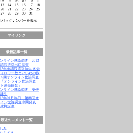
06
07
08
09
10
11
13
14
15
16
17
18
20
21
22
23
24
25
27
28
29
30
31
] バックナンバーを表示
マイリンク
最新記事一覧
オンライン世論調査 2013
参議院選挙出口調査
2013年参議院選挙特集 各党
フォロワー数といいねの数
第89回オンライン世論調査
表「オンライン世論調査
ット選挙解禁」
オンライン世論調査 安倍
権誕生
2013年01月04日 第88回オ
ライン世論調査中間発表
倍政権誕生
最近のコメント一覧
よしみ
はなみずき