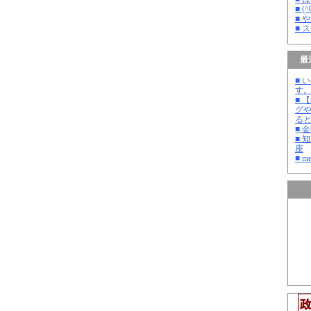
■ 
■ 
■ 
最
■ 
す
■ 
グ
る
■ 
■ 
座
■ m