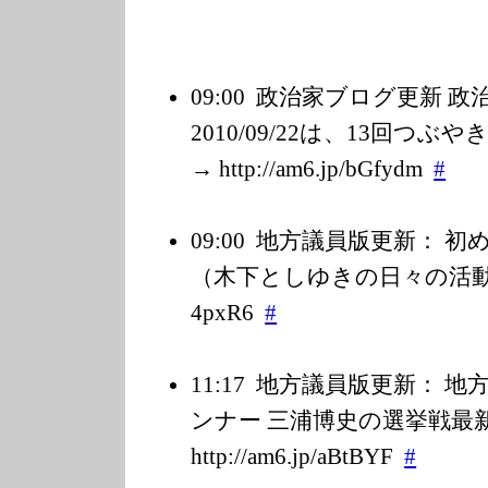
09:00
政治家ブログ更新 
2010/09/22は、13回つ
→ http://am6.jp/b
Gfydm
#
09:00
地方議員版更新： 初
（木下としゆきの日々の活動） → ht
4pxR6
#
11:17
地方議員版更新： 地
ンナー 三浦博史の選挙戦最新事
http://am6.jp/a
BtBYF
#