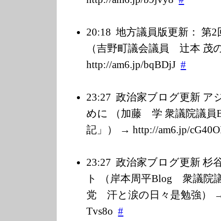
20:18
地方議員版更新： 第
（吉野町議会議員 辻本 茂のb
http://am6.jp/b
qBDjJ
#
23:27
政治家ブログ更新 ア
めに （加藤 学 衆議院議員B
記」） → http://am6.jp/c
G40O
23:27
政治家ブログ更新 杉
ト （岸本周平Blog 衆議
党 汗と涙の日々是勉強） → http
Tvs8o
#