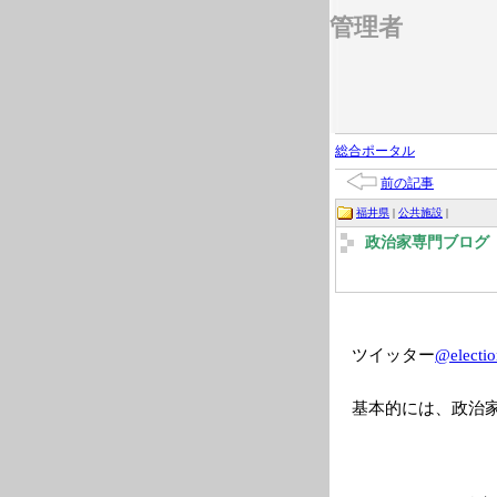
管理者
総合ポータル
前の記事
福井県
|
公共施設
|
政治家専門ブログ 2
ツイッター
@electio
基本的には、政治