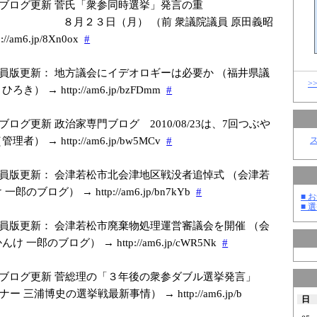
ブログ更新 菅氏「衆参同時選挙」発言の重
２３日（月） （前 衆議院議員 原田義昭
//am6.jp/8
Xn0ox
#
員版更新： 地方議会にイデオロギーは必要か （福井県議
>
き） → http://am6.jp/b
zFDmm
#
ブログ更新 政治家専門ブログ 2010/08/23は、7回つぶや
者） → http://am6.jp/b
w5MCv
#
員版更新： 会津若松市北会津地区戦没者追悼式 （会津若
郎のブログ） → http://am6.jp/b
n7kYb
#
■ お
■ 選
員版更新： 会津若松市廃棄物処理運営審議会を開催 （会
 一郎のブログ） → http://am6.jp/c
WR5Nk
#
ブログ更新 菅総理の「３年後の衆参ダブル選挙発言」
 三浦博史の選挙戦最新事情） → http://am6.jp/b
日