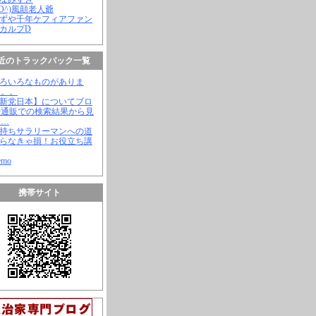
(^O^)風顛老人爺
やずや千年ケフィアファン
スカルプD
近のトラックバック一覧
いろいろなものがありま
。。。
【新党日本】についてブロ
や通販での検索結果から見
と…
金持ちサラリーマンへの道
知らなきゃ損！お役立ち講
emo
携帯サイト