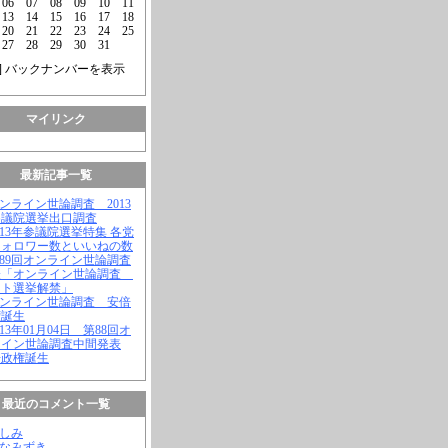
06
07
08
09
10
11
13
14
15
16
17
18
20
21
22
23
24
25
27
28
29
30
31
] バックナンバーを表示
マイリンク
最新記事一覧
オンライン世論調査 2013
参議院選挙出口調査
2013年参議院選挙特集 各党
フォロワー数といいねの数
第89回オンライン世論調査
表「オンライン世論調査
ット選挙解禁」
オンライン世論調査 安倍
権誕生
2013年01月04日 第88回オ
ライン世論調査中間発表
倍政権誕生
最近のコメント一覧
よしみ
はなみずき