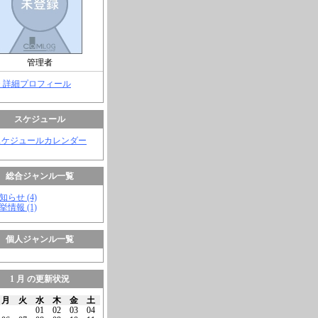
管理者
> 詳細プロフィール
スケジュール
スケジュールカレンダー
総合ジャンル一覧
知らせ (4)
挙情報 (1)
個人ジャンル一覧
1 月 の更新状況
月
火
水
木
金
土
01
02
03
04