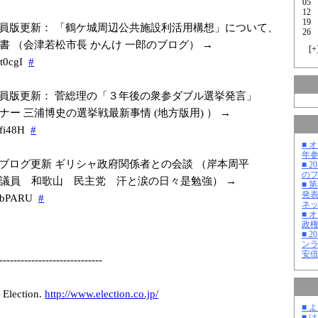
05
12
19
員版更新： 「鶴ケ城周辺公共施設利活用構想」について、
26
書 （会津若松市長 かんけ 一郎のブログ） →
[
+
9
t0cgI
#
員版更新： 菅総理の「３年後の衆参ダブル選挙発言」
ナー 三浦博史の選挙戦最新事情 (地方版用) ） →
fi48H
#
■ 
年
ブログ更新 ギリシャ政府関係者との会談 （岸本周平
■ 
の
議院議員 和歌山 民主党 汗と涙の日々是勉強） →
■ 
発
bPARU
#
ネ
■ 
政
■ 
ン
安
-------------
---------------
-
ction.
http://www.elec
tion.co.jp/
■ 
■ 