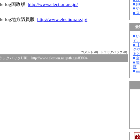
e-log国政版
http://www.elec
tion.ne.jp/
■ 
■ 
■ 
le-log地方議員版
http://www.elec
tion.ne.jp/
最
■ 
す
■ 
グ
コメント (0)
トラックバック (0)
る
■ 
ラックバックURL :
http://www.election.ne.jp/tb.cgi/83994
■ 
座
■ m