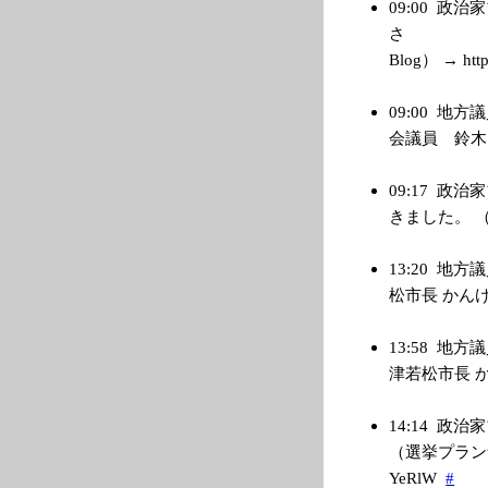
09:00
政治家
さ ８月
Blog） → http:
09:00
地方議
会議員 鈴木 ひろ
09:17
政治家
きました。 （管理
13:20
地方議
松市長 かんけ 一
13:58
地方議
津若松市長 かんけ
14:14
政治家
（選挙プランナー
YeRlW
#