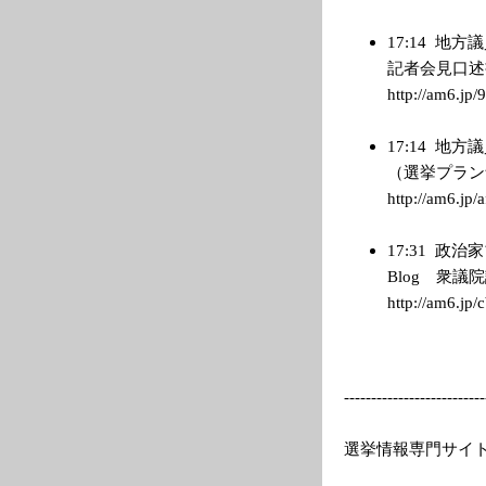
17:14
地方議
記者会見口述
http://am6.jp/
17:14
地方議
（選挙プラン
http://am6.jp/a
17:31
政治家
Blog 衆
http://am6.jp/c
---------
---------------
--
選挙情報専門サイトEle