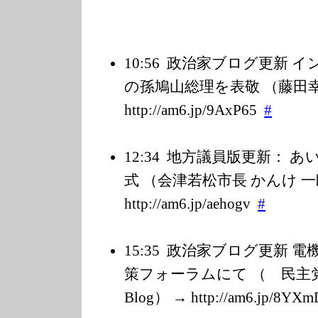
10:56
政治家ブログ更新 イ
の孫鳩山総理を表敬 （藤田幸久
http://am6.jp/9
AxP65
#
12:34
地方議員版更新： あ
式 （会津若松市長 かんけ 
http://am6.jp/a
ehogv
#
15:35
政治家ブログ更新 電
策フォーラムにて （ 民主党
Blog） → http://am6.jp/8
YXm