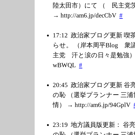
陸太田市）にて （ 民主党茨城
→ http://am6.jp/d
ecCbV
#
17:12
政治家ブログ更新 喫
らせ。 （岸本周平Blog 
主党 汗と涙の日々是勉強） → htt
wBWQL
#
20:45
政治家ブログ更新 谷
の恥 （選挙プランナー 三
情） → http://am6.jp/9
4GplV
23:19
地方議員版更新： 谷
の恥 （選挙プランナー 三