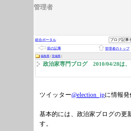
管理者
総合ポータル
前の記事
管理者のトップ
福島県
|
茨城県
|
政治家専門ブログ 2010/04/28
ツイッター
@election_jp
に情報発
基本的には、政治家ブログの更
す。