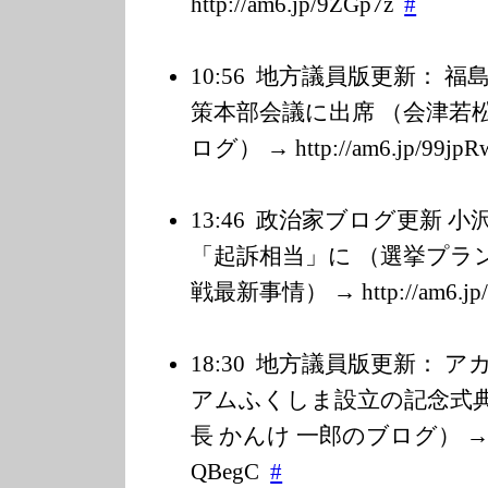
http://am6.jp/9
ZGp7z
#
10:56
地方議員版更新： 福
策本部会議に出席 （会津若松
ログ） → http://am6.jp/9
9jpR
13:46
政治家ブログ更新 小
「起訴相当」に （選挙プラ
戦最新事情） → http://am6.jp/
18:30
地方議員版更新： ア
アムふくしま設立の記念式典
長 かんけ 一郎のブログ） → http
QBegC
#