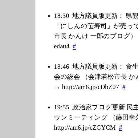
18:30
地方議員版更新： 県
「にしんの笹寿司」が売って
市長 かんけ 一郎のブログ） → htt
edau4
#
18:46
地方議員版更新： 食
会の総会 （会津若松市長 か
→ http://am6.jp/c
DbZ07
#
19:55
政治家ブログ更新 民
ウンミーティング （藤田幸久 
http://am6.jp/c
ZGYCM
#