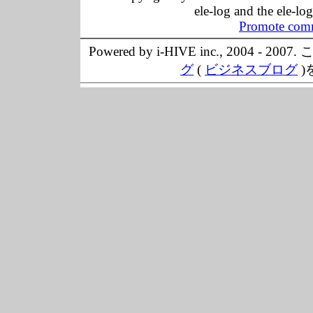
ele-log and the ele-lo
Promote comm
Powered by i-HIVE inc., 20
グ
(
ビジネスブログ
)