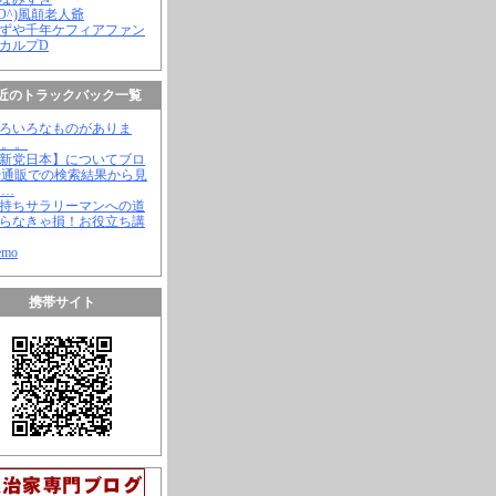
(^O^)風顛老人爺
やずや千年ケフィアファン
スカルプD
近のトラックバック一覧
いろいろなものがありま
。。。
【新党日本】についてブロ
や通販での検索結果から見
と…
金持ちサラリーマンへの道
知らなきゃ損！お役立ち講
emo
携帯サイト