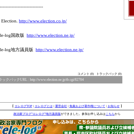
-------------
---------------
-
ction.
http://www.elec
tion.co.jp/
e-log国政版
http://www.elec
tion.ne.jp/
le-log地方議員版
http://www.elec
tion.ne.jp/
コメント (0)
トラックバック (0)
ラックバックURL :
http://www.election.ne.jp/tb.cgi/82704
【
エレログTOP
|
エレログとは
|
運営会社
|
免責および著作権について
|
お知らせ
】
政治家ブログ”エレログ”地方議員版
ができました。参加お申し込みは
こちら
から