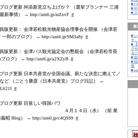
■ 
ブログ更新 舛添新党立ち上げか？ （選挙プランナー 三浦
■ 
■ 
情） → http://am6.jp/a
tZxvF
#
最
員版更新： 会津若松観光物産協会理事会を開催 （会津若
■ 
郎のブログ） → http://am6.jp/9
M3a8y
#
す
■ 
グ
員版更新： 会津バス観光協定会の懇親会 （会津若松市長
る
■ 
グ） → http://am6.jp/a
2XZyB
#
■ 
座
■ m
ブログ更新 日本共産党が全国会議。新たな決意に燃えて／
など （ごとう勝彦（日本共産党）ブログ日記） →
9
L621I
#
ブログ更新 目覚しい韓国パワ
４月１４日（水） （前 衆
Blog） → http://am6.jp/c
4QSS9
#