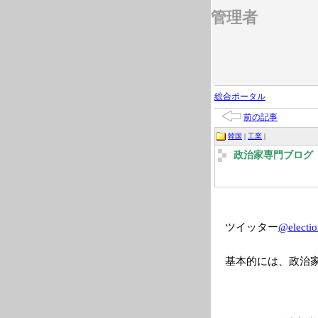
管理者
総合ポータル
前の記事
韓国
|
工業
|
政治家専門ブログ 2
ツイッター
@electio
基本的には、政治