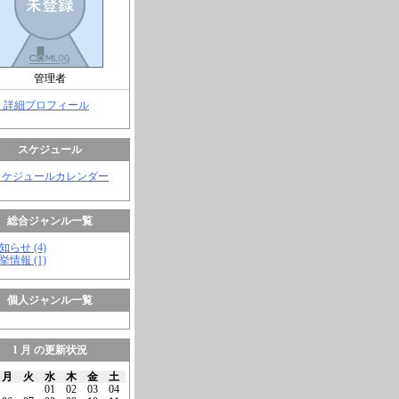
管理者
> 詳細プロフィール
スケジュール
スケジュールカレンダー
総合ジャンル一覧
知らせ (4)
挙情報 (1)
個人ジャンル一覧
1 月 の更新状況
月
火
水
木
金
土
01
02
03
04