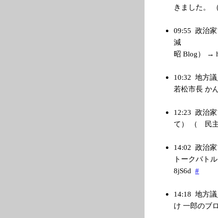
きました。 （管理
09:55
政治家
減 ４月
昭 Blog） → ht
10:32
地方議
若松市長 かんけ 
12:23
政治家
て） （ 民主党茨
14:02
政治家
トークバトル」に
8jS6d
#
14:18
地方議
け 一郎のブログ） 