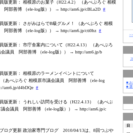
員版更新： 相模原のお菓子（H22.4.2） （あべぶろぐ 相模
善博 （ele-log版）） → http://am6.jp/c
BLa2D
#
員版更新： さがみはらでB級グルメ！ （あべぶろぐ 相模
善博 （ele-log版）） → http://am6.jp/c
ti0hz
#
>
員版更新： 市庁舎案内について（H22.4.13） （あべぶろ
員 阿部善博 （ele-log版）） → http://am6.jp/b
員版更新： 相模原のラーメンイベントについて
3） （あべぶろぐ 相模原市議会議員 阿部善博 （ele-log
■ お
■ 選
//am6.jp/d
4bDQe
#
員版更新： うれしい訪問を受ける（H22.4.13） （あべぶ
議員 阿部善博 （ele-log版）） → http://am6.jp/c
日
ブログ更新 政治家専門ブログ 2010/04/13は、8回つぶや