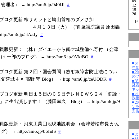
05
者） → http://am6.jp/9
40IJl
#
12
19
26
ブログ更新 核サミットと鳩山首相のダメさ加
[
+
１３日（火） （前 衆議院議員 原田義
tp://am6.jp/a
tAaJy
#
員版更新： （株）ダイエーから鶴ケ城整備へ寄付 （会津
一郎のブログ） → http://am6.jp/9
VktBO
#
■ 
年
ブログ更新 第２回・国会質問（放射線障害防止法につい
■ 
の
城４区 高野 守 Blog） → http://am6.jp/c
eUQDK
#
■ 
発
ネ
ブログ更新 明日１５日のＣＳ日テレＮＥＷＳ２４「闘論・
■ 
政
生出演します！ （藤田幸久 Blog） → http://am6.jp/9
■ 
ン
安
員版更新： 河東工業団地現地説明会 （会津若松市長 かん
→ http://am6.jp/b
ofidS
#
■ 
■ 