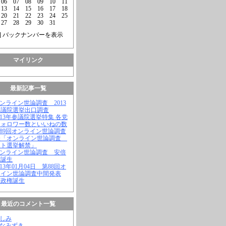
06
07
08
09
10
11
13
14
15
16
17
18
20
21
22
23
24
25
27
28
29
30
31
] バックナンバーを表示
マイリンク
最新記事一覧
オンライン世論調査 2013
参議院選挙出口調査
2013年参議院選挙特集 各党
フォロワー数といいねの数
第89回オンライン世論調査
表「オンライン世論調査
ット選挙解禁」
オンライン世論調査 安倍
権誕生
2013年01月04日 第88回オ
ライン世論調査中間発表
倍政権誕生
最近のコメント一覧
よしみ
はなみずき