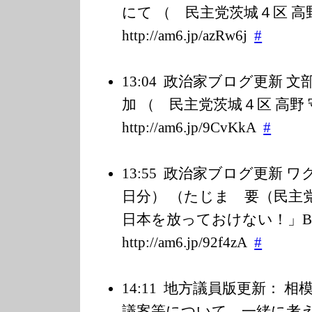
にて （ 民主党茨城４区 高野 
http://am6.jp/a
zRw6j
#
13:04
政治家ブログ更新 文
加 （ 民主党茨城４区 高野 守 
http://am6.jp/9
CvKkA
#
13:55
政治家ブログ更新 ワク
日分） （たじま 要（民主
日本を放っておけない！」BL
http://am6.jp/9
2f4zA
#
14:11
地方議員版更新： 相
議案等について、一緒に考え