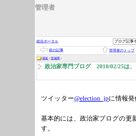
管理者
総合ポータル
前の記事
管理者のトップ
福祉
|
茨城県
|
政治家専門ブログ 2010/02/25
ツイッター
@election_jp
に情報発
基本的には、政治家ブログの更
す。