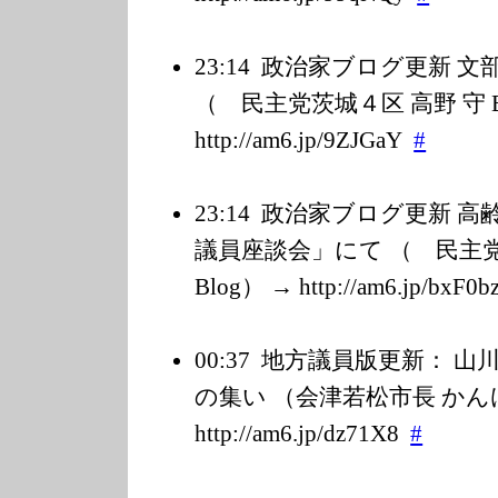
23:14
政治家ブログ更新 文
（ 民主党茨城４区 高野 守 B
http://am6.jp/9
ZJGaY
#
23:14
政治家ブログ更新 高
議員座談会」にて （ 民主党
Blog） → http://am6.jp/b
xF0b
00:37
地方議員版更新： 山
の集い （会津若松市長 かん
http://am6.jp/d
z71X8
#