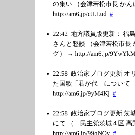
の集い （会津若松市長 かん
http://am6.jp/c
tLLud
#
22:42
地方議員版更新： 福
さんと懇談 （会津若松市長 
グ） → http://am6.jp/9
YwYk
22:58
政治家ブログ更新 オ
た国歌「君が代」について （岡
http://am6.jp/9
yM4Kj
#
22:58
政治家ブログ更新 茨
にて （ 民主党茨城４区 高野 
http://am6.jp/9
9qNQy
#