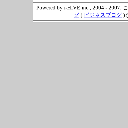
Powered by i-HIVE inc., 20
グ
(
ビジネスブログ
)