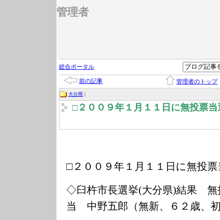
管理者
総合ポータル
前の記事
管理者のトップ
大分県
|
□２００９年１月１１日に無投票当
□２００９年１月１１日に無投票
◇臼杵市長選挙(大分県)結果 無
当 中野五郎（無新、６２歳、