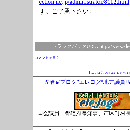
ection.ne.jp/ad
ministrator/811
2.html
す。ご了承下さい。
トラックバックURL :
http://www.ele
コメントを書く
【
エレログTOP
|
エレログとは
政治家ブログ”エレログ”地方議員
国会議員、都道府県知事、市区町村