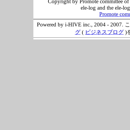
Copyright by Promote committee of O
ele-log and the ele-lo
Promote comm
Powered by i-HIVE inc., 20
グ
(
ビジネスブログ
)