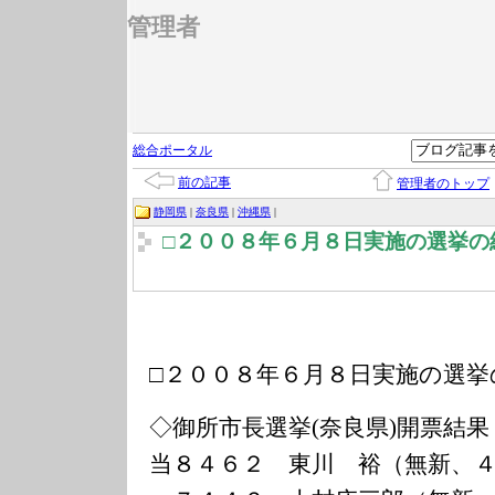
管理者
総合ポータル
前の記事
管理者のトップ
静岡県
|
奈良県
|
沖縄県
|
□２００８年６月８日実施の選挙の
□２００８年６月８日実施の選挙
◇御所市長選挙(奈良県)開票結果
当８４６２ 東川 裕（無新、