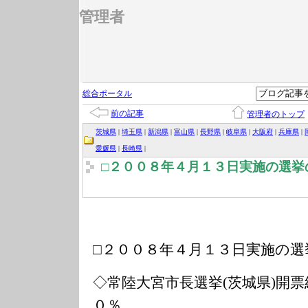
管理者
総合ポータル
前の記事
管理者のトップ
茨城県
|
埼玉県
|
新潟県
|
富山県
|
長野県
|
岐阜県
|
大阪府
|
兵庫県
|
愛媛県
|
長崎県
|
□２００８年４月１３日実施の選挙
□２００８年４月１３日実施の選
◇常陸大宮市長選挙(茨城県)開票
０％