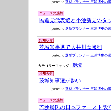
posted to
選挙プランナー 三浦博史の
ニュースの感想
民進党代表選と小池新党のタ
posted to
選挙プランナー 三浦博史の
お知らせ
茨城知事選で大井川氏勝利
posted to
選挙プランナー 三浦博史の
環境
カテゴリーフォルダ｜
お知らせ
茨城知事選が熱い
posted to
選挙プランナー 三浦博史の
ニュースの感想
若狭勝氏の日本ファースト設