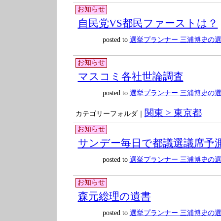
お知らせ
自民党VS都民ファーストは？
posted to
選挙プランナー 三浦博史の
お知らせ
マスコミ各社世論調査
posted to
選挙プランナー 三浦博史の
関東 > 東京都
カテゴリーフォルダ｜
お知らせ
サンデー毎日で都議選議席予
posted to
選挙プランナー 三浦博史の
お知らせ
森元総理の遺書
posted to
選挙プランナー 三浦博史の