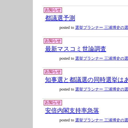
お知らせ
都議選予測
posted to
選挙プランナー 三浦博史の
お知らせ
最新マスコミ世論調査
posted to
選挙プランナー 三浦博史の
お知らせ
知事選と都議選の同時選挙は
posted to
選挙プランナー 三浦博史の
お知らせ
安倍内閣支持率急落
posted to
選挙プランナー 三浦博史の