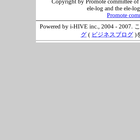
Copyright by Promote committee of O
ele-log and the ele-lo
Promote comm
Powered by i-HIVE inc., 20
グ
(
ビジネスブログ
)