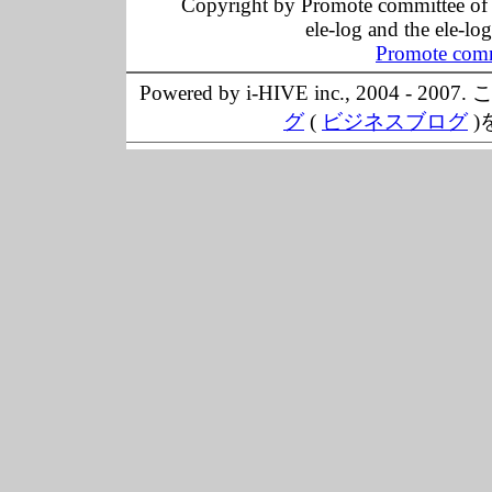
Copyright by Promote committee of O
ele-log and the ele-lo
Promote comm
Powered by i-HIVE inc., 20
グ
(
ビジネスブログ
)