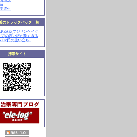
山田博永
田苗
河本道生
近のトラックバック一覧
ZAKZAK(フジサンケイグ
プ)の言い訳が酷すぎる
オバマ氏の生い立ち1
携帯サイト