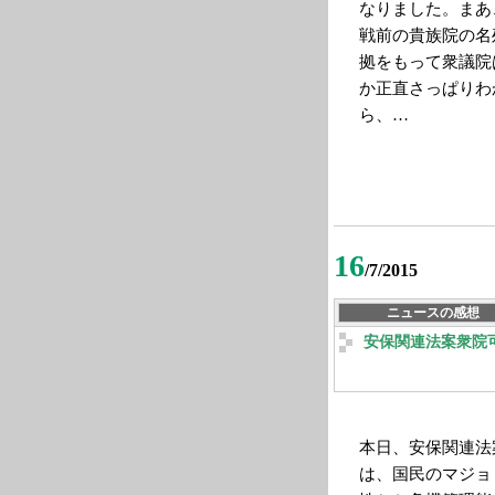
なりました。まあ
戦前の貴族院の名
拠をもって衆議院
か正直さっぱりわ
ら、…
16
/7/2015
ニュースの感想
安保関連法案衆院
本日、安保関連法
は、国民のマジョ