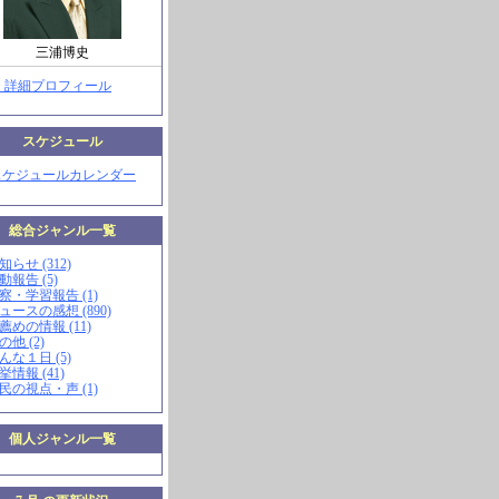
三浦博史
> 詳細プロフィール
スケジュール
スケジュールカレンダー
総合ジャンル一覧
知らせ (312)
動報告 (5)
視察・学習報告 (1)
ニュースの感想 (890)
お薦めの情報 (11)
の他 (2)
こんな１日 (5)
挙情報 (41)
市民の視点・声 (1)
個人ジャンル一覧