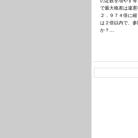
の定数を増やす等
で最大格差は違憲
２．９７４倍に縮
は２倍以内で、参
か？…