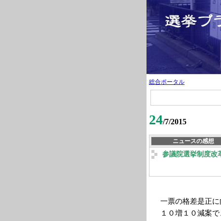
総合ポータル
24
/7/2015
ニュースの感想
参議院選挙制度改
一票の格差是正に
１０増１０減案で