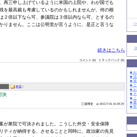
、再三申し上げているように米国の上院や、わが国でも
残を最高裁も考慮しているのかもしれませんが、何の根
は２倍以下なら可、参議院は３倍以内なら可、とするの
>
かりません。ここは公明党が言うように、是正と言うな
続きはこちら
コメント (0)
トラックバック (0)
■ お
■ 活
■ 
■ 
外交
|
■ 
■ そ
可決
■ 
■ 選
三浦博史
at 2015/7/16 16:39:29
■ 
案が衆院で可決されました。こうした外交・安全保障
リティが納得する、させることと同時に、政治家の先見