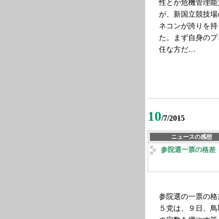
性とか危機管理能
が、新国立競技場
ネコンが誇りを持
た。まず自身のプ
任な方だ…
10
/7/2015
ニュースの感想
参院選一票の格差
参院選の一票の格
５党は、９日、鳥