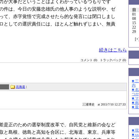
力が大事だということはよくわかっているつもりです
の件は、今日の安藤忠雄氏の他人事のような説明や、ゼ
日
01
って、赤字覚悟で完成させたら的な発言には閉口しまし
08
15
ロとしての選択責任には、ほとんど触れずじまい、無責
22
29
[
+
続きはこちら
コメント (0)
トラックバック (0)
■ 
内
北海道
|
■ 
つ
■ 
■ 
三浦博史
at 2015/7/10 12:27:33
■ 
差是正のための選挙制度改革で、自民党と維新の会など
■ 
取と島根、徳島と高知を合区に、北海道、東京、兵庫等
■ xx