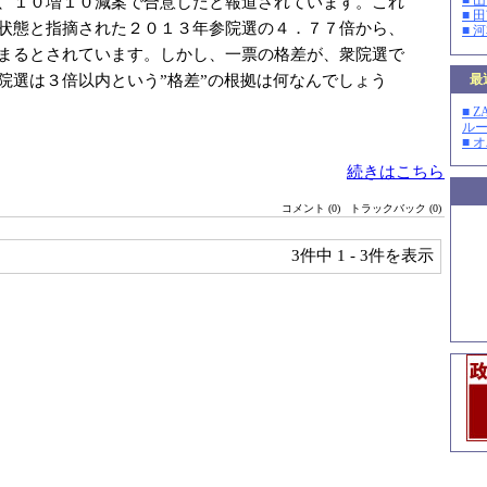
■ 
、１０増１０減案で合意したと報道されています。これ
■ 
状態と指摘された２０１３年参院選の４．７７倍から、
■ 
まるとされています。しかし、一票の格差が、衆院選で
院選は３倍以内という”格差”の根拠は何なんでしょう
最
■ 
ルー
■ 
続きはこちら
コメント (0)
トラックバック (0)
3件中
1 - 3件を表示