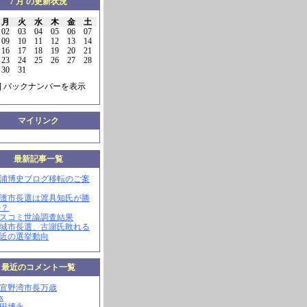
7 月 の更新状況
月
火
水
木
金
土
02
03
04
05
06
07
09
10
11
12
13
14
16
17
18
19
20
21
23
24
25
26
27
28
30
31
] バックナンバーを表示
マイリンク
最新記事一覧
三浦博史ブログ移転のご案
名護市長選は渡具知氏が勝
か？
マスコミ世論調査結果
南城市長選、古謝氏敗れる
最近の選挙動向
最近のコメント一覧
現宜野湾市長万歳
x