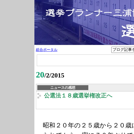
総合ポータル
20
/2/2015
ニュースの感想
公選法１８歳選挙権改正へ
昭和２０年の２５歳から２０歳