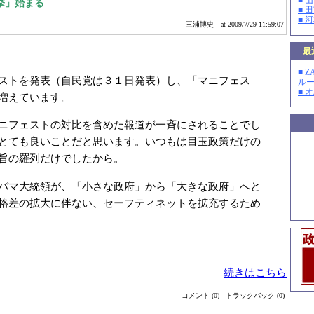
■ 
挙」始まる
■ 
■ 
三浦博史
at 2009/7/29 11:59:07
最
■ 
ストを発表（自民党は３１日発表）し、「マニフェス
ルー
■ 
増えています。
ニフェストの対比を含めた報道が一斉にされることでし
とても良いことだと思います。いつもは目玉政策だけの
旨の羅列だけでしたから。
バマ大統領が、「小さな政府」から「大きな政府」へと
格差の拡大に伴ない、セーフティネットを拡充するため
続きはこちら
コメント (0)
トラックバック (0)