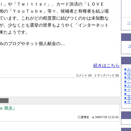
ｘｉ」や「Ｔｗｉｔｔｅｒ」、カード決済の「ＬＯＶＥ
画の「ＹｏｕＴｕｂｅ」等々、候補者と有権者を結ぶ場
ています。これがどの程度票に結びつくのかは未知数な
>
が、少なくとも選挙の世界もようやく「インターネット
来たようです。
みのブログやネット個人献金の…
続きはこちら
■ お
■ 活
コメント (0)
トラックバック (0)
■ 
■ 
■ 
■ そ
■ 
■ 選
■ 
ｓ 民主」
三浦博史
at 2009/7/30 12:25:50