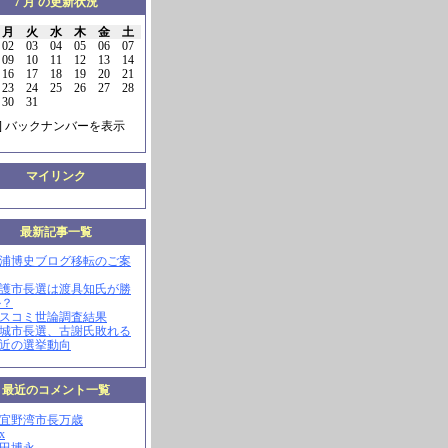
7 月 の更新状況
月
火
水
木
金
土
02
03
04
05
06
07
09
10
11
12
13
14
16
17
18
19
20
21
23
24
25
26
27
28
30
31
] バックナンバーを表示
マイリンク
最新記事一覧
三浦博史ブログ移転のご案
名護市長選は渡具知氏が勝
か？
マスコミ世論調査結果
南城市長選、古謝氏敗れる
最近の選挙動向
最近のコメント一覧
現宜野湾市長万歳
x