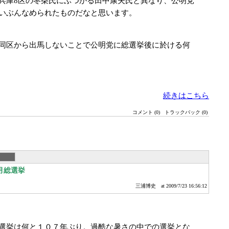
兵庫8区の冬柴氏にぶつかる田中康夫氏と異なり、公明党
いぶんなめられたものだなと思います。
同区から出馬しないことで公明党に総選挙後に於ける何
続きはこちら
コメント (0)
トラックバック (0)
月総選挙
三浦博史
at 2009/7/23 16:56:12
選挙は何と１０７年ぶり。過酷な暑さの中での選挙とな