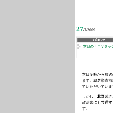
27
/7/2009
お知らせ
本日の「ＴＶタッ
本日９時から放送
ます。総選挙直前
ていただいていま
しかし、北野武さ
政治家にも共通す
す。