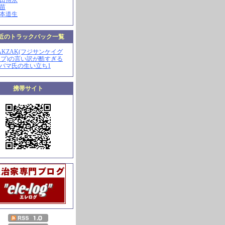
山田博永
田苗
河本道生
近のトラックバック一覧
ZAKZAK(フジサンケイグ
プ)の言い訳が酷すぎる
オバマ氏の生い立ち1
携帯サイト