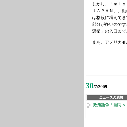
しかし、「ｍｉ
ＪＡＰＡＮ」、動
は格段に増えてき
部分が多いのです
選挙」の入口まで
まあ、アメリカ並
30
/7/2009
ニュースの感想
政策論争「自民 ｖ