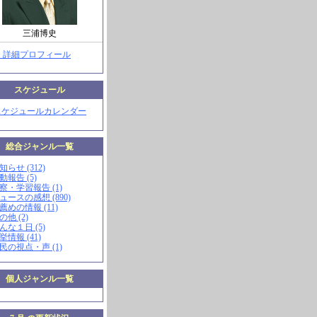
三浦博史
> 詳細プロフィール
スケジュール
スケジュールカレンダー
総合ジャンル一覧
知らせ (312)
動報告 (5)
視察・学習報告 (1)
ニュースの感想 (890)
お薦めの情報 (11)
の他 (2)
こんな１日 (5)
挙情報 (41)
市民の視点・声 (1)
個人ジャンル一覧