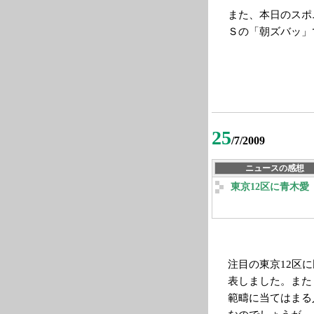
また、本日のスポ
Ｓの「朝ズバッ」
25
/7/2009
ニュースの感想
東京12区に青木愛
注目の東京12区
表しました。また
範疇に当てはまる