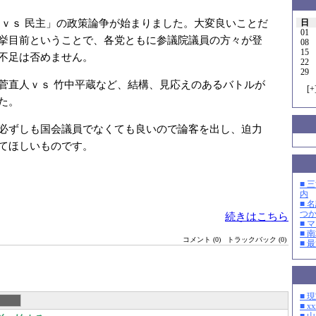
 ｖｓ 民主」の政策論争が始まりました。大変良いことだ
日
01
挙目前ということで、各党ともに参議院議員の方々が登
08
15
不足は否めません。
22
29
菅直人ｖｓ 竹中平蔵など、結構、見応えのあるバトルが
[
+
た。
必ずしも国会議員でなくても良いので論客を出し、迫力
てほしいものです。
■ 
内
■ 
つ
続きはこちら
■ 
■ 
コメント (0)
トラックバック (0)
■ 
■ 
■ xx