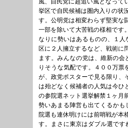
風、自民党に超追い風となって
挙区で自民候補は圏内入りの状
す。公明党は相変わらず堅実な
一部を除いて大苦戦の様相です
なりに勢いはあるものの、１人
区に２人擁立するなど、戦術に
ます。みんなの党は、維新の会
りそうな気配です。４００万票
が、政党ポスターで見る限り、
は殆どなく候補者の人気は今ひ
の参院選ネット選挙解禁１ヶ月
勢いあまる陣営も出てくるかも
院選も連休明けには前哨戦が本
す。まさに東京はダブル選です