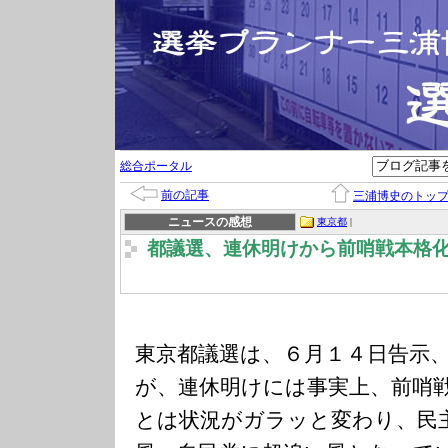
総合ポータル
前の記事
三浦博史のトッ
ニュースの感想
東京都
|
都議選、連休明けから前哨戦本格
東京都議選は、６月１４日告示
が、連休明けには事実上、前哨
とは状況がガラッと変わり、民