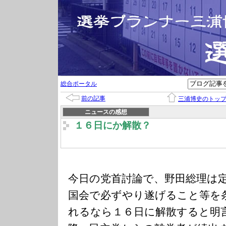
総合ポータル
前の記事
三浦博史のトッ
ニュースの感想
１６日にか解散？
今日の党首討論で、野田総理は
国会で必ずやり遂げること等を
れるなら１６日に解散すると明