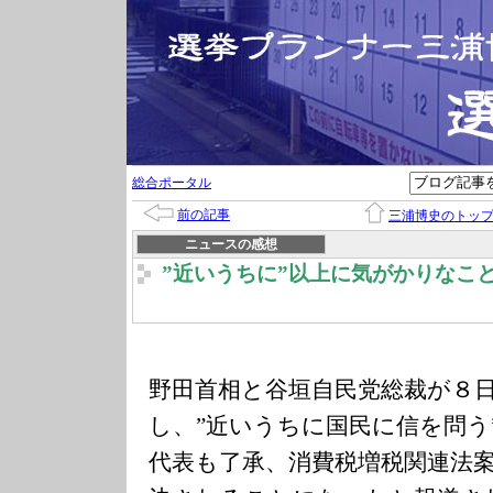
総合ポータル
前の記事
三浦博史のトッ
ニュースの感想
”近いうちに”以上に気がかりなこ
野田首相と谷垣自民党総裁が８
し、”近いうちに国民に信を問う
代表も了承、消費税増税関連法