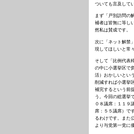
ついても言及して
まず「戸別訪問の
補者は皆無に等し
然私は賛成です。
次に「ネット解禁
現してほしいと常
そして「比例代表
の中に小選挙区で
活）おかしいとい
削減すれば小選挙
補完するという前
う。今回の総選挙
０８議席：１１９
席：５５議席）で
るわけです。また
より与党第一党に