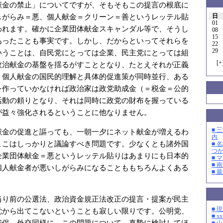
献金の禁止」についてですが、そもそもこの提言の根底に
日
しがらみ＝悪、個人献金＝クリーン＝善というレッテル貼
01
われます。確かに企業団体献金スキャンダル等で、そうし
08
15
あったことも事実です。しかし、だからといってそれらを
22
29
いうことは、自民党にとっては企業、民主党にとっては組
[
+
政治献金の基盤を揺るがすこととなり、たとえそれが正義
、個人献金の国民的理解と具体的促進策が同時並行、ある
を作っていかなければ政治家は政党助成金（＝税金＝公的
活動の頼りとなり、それは同時に政党の財布を握っている
が益々強化されるということに他なりません。
■ 
献金の促進と謳っても、一朝一夕にネット献金が増えるわ
内
ここはしっかりと議論すべき問題です。少なくとも諸外国
■ 
つ
企業団体献金＝悪というレッテル貼りはあまりにも日本的
■ 
■ 
個人献金者が悪いしがらみになることももちろんよくある
■ 
当り前の公選法、政治資金規正法改正の提言・提案が民主
■ 
党から出てこないということも寂しい限りです。公明党、
■ xx
安保、外交同様に、この問題について、真摯に検討してほ