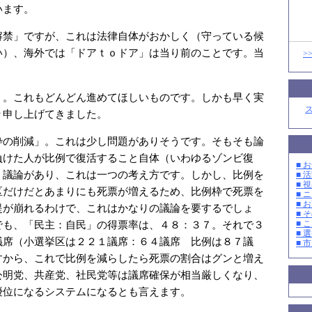
います。
解禁」ですが、これは法律自体がおかしく（守っている候
い）、海外では「ドアｔｏドア」は当り前のことです。当
>
」。これもどんどん進めてほしいものです。しかも早く実
々申し上げてきました。
枠の削減」。これは少し問題がありそうです。そもそも論
負けた人が比例で復活すること自体（いわゆるゾンビ復
■ お
う議論があり、これは一つの考え方です。しかし、比例を
■ 活
■ 
区だけだとあまりにも死票が増えるため、比例枠で死票を
■ 
■ 
提が崩れるわけで、これはかなりの議論を要するでしょ
■ そ
でも、「民主：自民」の得票率は、４８：３７。それで３
■ 
■ 選
議席（小選挙区は２２１議席：６４議席 比例は８７議
■ 
すから、これで比例を減らしたら死票の割合はグンと増え
公明党、共産党、社民党等は議席確保が相当厳しくなり、
優位になるシステムになるとも言えます。