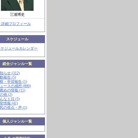
三浦博史
> 詳細プロフィール
スケジュール
スケジュールカレンダー
総合ジャンル一覧
知らせ (312)
動報告 (5)
視察・学習報告 (1)
ニュースの感想 (890)
お薦めの情報 (11)
の他 (2)
こんな１日 (5)
挙情報 (41)
市民の視点・声 (1)
個人ジャンル一覧