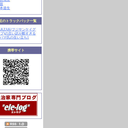
山田博永
田苗
河本道生
近のトラックバック一覧
ZAKZAK(フジサンケイグ
プ)の言い訳が酷すぎる
オバマ氏の生い立ち1
携帯サイト