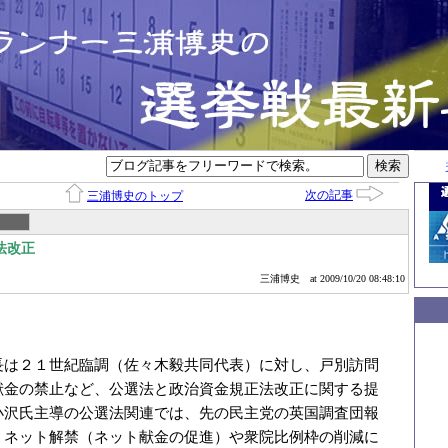
次の記事
三浦博史のトップ
法改正
三浦博史
at 2009/10/20 08:48:10
長は２１世紀臨調（佐々木毅共同代表）に対し、戸別訪問
献金の禁止など、公選法と政治資金規正法改正に関する提
小沢氏主導の公選法関連では、先の民主党の英国調査団報
、ネット解禁（ネット献金の促進）や衆院比例枠の削減に