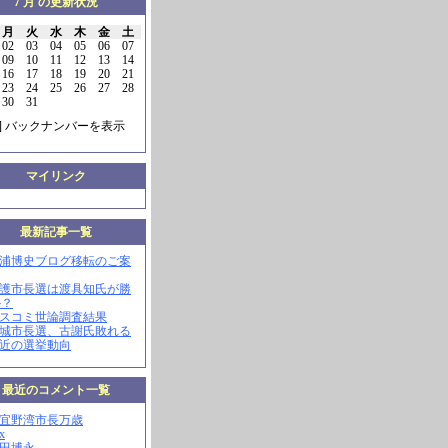
7 月 の更新状況
月
火
水
木
金
土
02
03
04
05
06
07
09
10
11
12
13
14
16
17
18
19
20
21
23
24
25
26
27
28
30
31
] バックナンバーを表示
マイリンク
最新記事一覧
三浦博史ブログ移転のご案
名護市長選は渡具知氏が勝
か？
マスコミ世論調査結果
南城市長選、古謝氏敗れる
最近の選挙動向
最近のコメント一覧
現宜野湾市長万歳
x