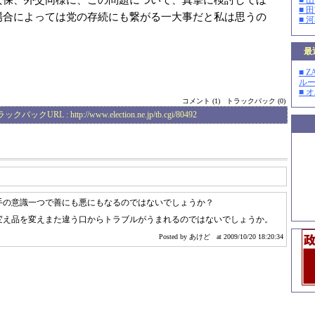
■ 
■ 
場合によっては党の存続にも繋がる一大事だと私は思うの
■ 
最
■ 
ルー
■ 
コメント (1)
トラックバック (0)
ラックバックURL :
http://www.election.ne.jp/tb.cgi/80492
手の意識一つで善にも悪にもなるのではないでしょうか？
変え品を変えまた違う口からトラブルがうまれるのではないでしょうか。
Posted by あけど
at 2009/10/20 18:20:34