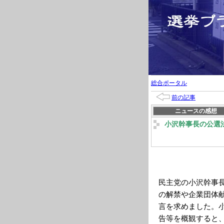
総合ポータル
前の記事
ニュースの感想
小沢幹事長の公選
民主党の小沢幹事
の解禁や企業団体
言を求めました。
告等を概観すると