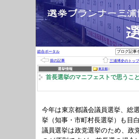
総合ポータル
前の記事
三浦博史のトッ
選挙情報
東京都
|
首長選挙のマニフェストで思うこ
今年は東京都議会議員選挙、総
挙（知事・市町村長選挙）も目
議員選挙は政党選挙のため、政