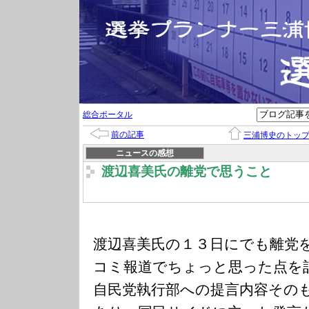
総合ポータル
前の記事
三浦博史のトッ
ニュースの感想
渡辺喜美氏の離党で思うこと
渡辺喜美氏の１３日にでも離党
コミ報道でちょっと思った点を
自民党執行部への提言内容その