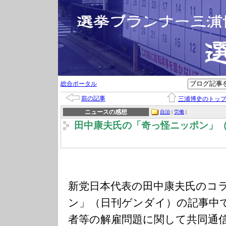
総合ポータル
前の記事
三浦博史のトッ
ニュースの感想
自治
|
労働
|
田中康夫氏の「奇っ怪ニッポン」
新党日本代表の田中康夫氏のコ
ン」（日刊ゲンダイ）の記事中
者等の解雇問題に関して共同通