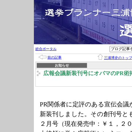
総合ポータル
前の記事
三浦博史のトッ
お知らせ
広報会議新装刊号にオバマのPR術
PR関係者に定評のある宣伝会議
新装刊しました。その創刊号と
２月号（現在発売中：￥１，２