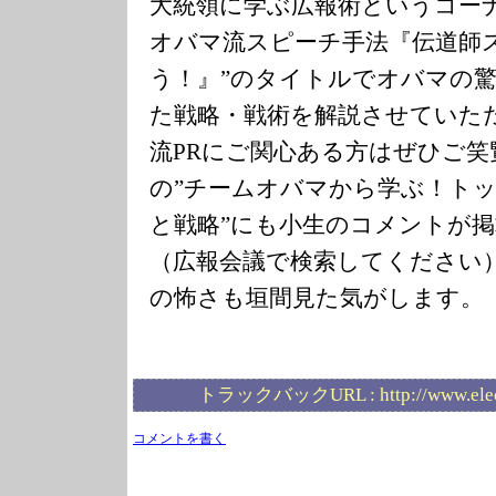
大統領に学ぶ広報術というコー
オバマ流スピーチ手法『伝道師
う！』”のタイトルでオバマの
た戦略・戦術を解説させていた
流PRにご関心ある方はぜひご笑
の”チームオバマから学ぶ！ト
と戦略”にも小生のコメントが
（広報会議で検索してください
の怖さも垣間見た気がします。
トラックバックURL :
http://www.ele
コメントを書く