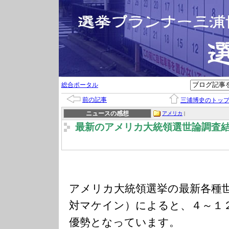
総合ポータル
前の記事
三浦博史のトッ
ニュースの感想
アメリカ
|
最新のアメリカ大統領選世論調査
アメリカ大統領選挙の最新各種
対マケイン）によると、４～１
優勢となっています。