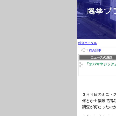
総合ポータル
前の記事
ニュースの感想
「オバママジック
３月４日のミニ・
何とか土俵際で踏
調査が何だったの