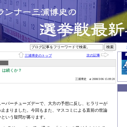
次の記事
三浦博史のトップ
」は続くか？
三浦博史
at 2008/3/06 15:09:20
スーパーチューズデーで、大方の予想に反し、ヒラリーが
み止まりました。今回もまた、マスコミによる直前の世論
かという疑問が募ります。