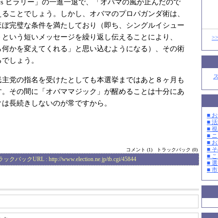
vs ヒラリー」の一進一退で、「オバマの風が止んだので
えることでしょう。しかし、オバマのプロパガンダ術は、
ほぼ完璧な条件を満たしており（即ち、シングルイシュー
＞という短いメッセージを繰り返し伝えることにより、
>
ら何かを変えてくれる」と思い込むようになる）、その術
るでしょう。
民主党の指名を受けたとしても本選挙まではあと８ヶ月も
す。その間に「オバママジック」が醒めることは十分にあ
クは長続きしないのが常ですから。
■ お
■ 活
■ 
■ 
■ 
■ そ
コメント (1)
トラックバック (0)
■ 
ラックバックURL :
http://www.election.ne.jp/tb.cgi/45844
■ 選
■ 