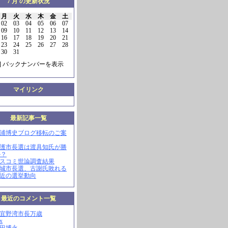
7 月 の更新状況
月
火
水
木
金
土
02
03
04
05
06
07
09
10
11
12
13
14
16
17
18
19
20
21
23
24
25
26
27
28
30
31
] バックナンバーを表示
マイリンク
最新記事一覧
三浦博史ブログ移転のご案
名護市長選は渡具知氏が勝
か？
マスコミ世論調査結果
南城市長選、古謝氏敗れる
最近の選挙動向
最近のコメント一覧
現宜野湾市長万歳
x