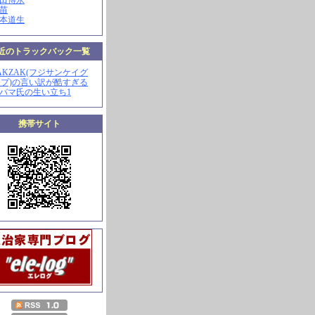
山田博永
田苗
河本道生
近のトラックバック一覧
ZAKZAK(フジサンケイグ
プ)の言い訳が酷すぎる
オバマ氏の生い立ち1
携帯サイト