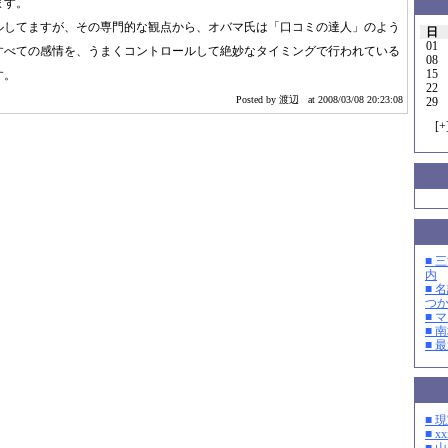
ます。
ルしてますが、その専門的な観点から、オバマ氏は「口コミの達人」のよう
日
01
すべての感情を、うまくコントロールして絶妙なタイミングで行われている
08
15
す。
22
Posted by 渡辺
at 2008/03/08 20:23:08
29
[
+
■ 
内
■ 
つ
■ 
■ 
■ 
■ 
■ xx