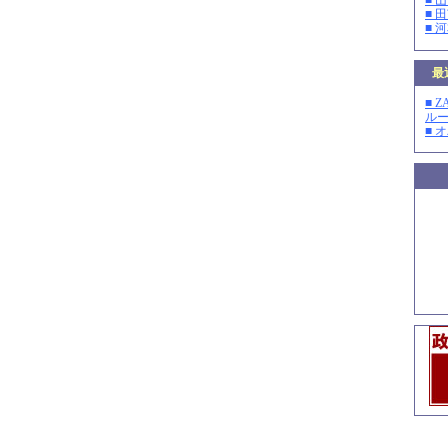
■ 
■ 
■ 
最
■ 
ルー
■ 