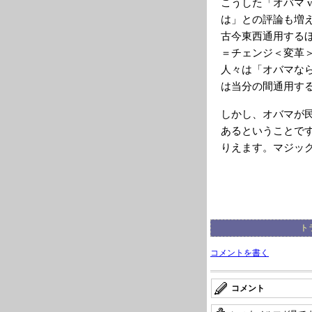
こうした「オバマ 
は」との評論も増
古今東西通用する
＝チェンジ＜変革
人々は「オバマな
は当分の間通用す
しかし、オバマが
あるということで
りえます。マジッ
ト
コメントを書く
コメント