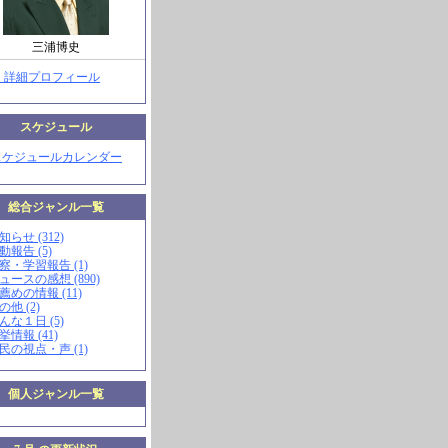
三浦博史
> 詳細プロフィール
スケジュール
スケジュールカレンダー
総合ジャンル一覧
知らせ (312)
動報告 (5)
視察・学習報告 (1)
ニュースの感想 (890)
お薦めの情報 (11)
の他 (2)
こんな１日 (5)
挙情報 (41)
市民の視点・声 (1)
個人ジャンル一覧